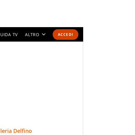
UIDA TV
ALTRO
ACCEDI
CALENDARI E CLASSIFICHE
ALTRI SPORT
MONDIALI 2026
OLIMPIADI
GOSSIP
LIFESTYLE
lleria Delfino