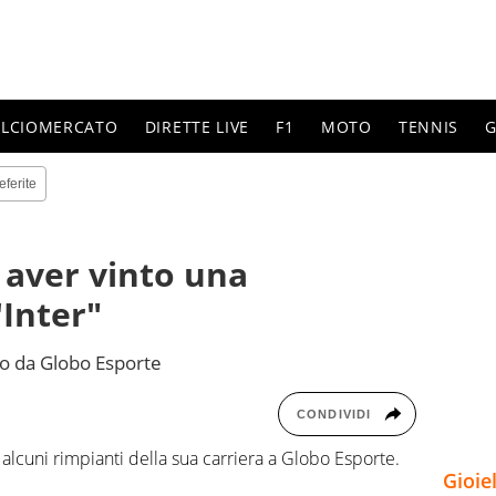
ALCIOMERCATO
DIRETTE LIVE
F1
MOTO
TENNIS
G
eferite
 aver vinto una
Inter"
ato da Globo Esporte
CONDIVIDI
alcuni rimpianti della sua carriera a Globo Esporte.
Gioie