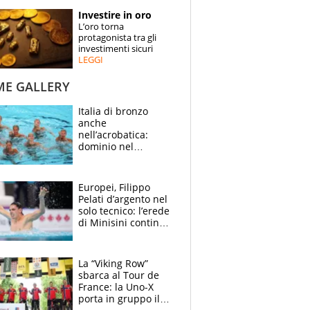
STORIE
Investire in oro
L’oro torna
SPECIALI
protagonista tra gli
investimenti sicuri
LEGGI
ESPERTI
ME GALLERY
CONTATTI
Italia di bronzo
anche
nell’acrobatica:
dominio nel
medagliere, ora
tocca a Ceccon, Curti
e compagni
Europei, Filippo
continuare
Pelati d’argento nel
solo tecnico: l’erede
di Minisini continua
a stupire, Los
Angeles è già nel
mirino
La “Viking Row”
sbarca al Tour de
France: la Uno-X
porta in gruppo il