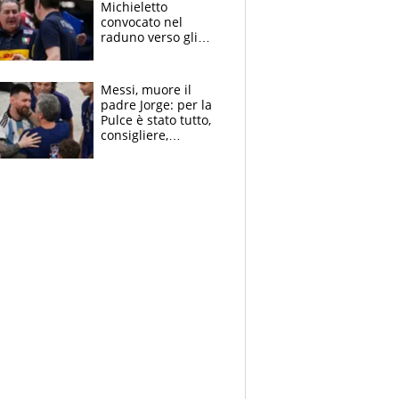
Michieletto
convocato nel
raduno verso gli
Europei. A sorpresa
torna Rychlicki
Messi, muore il
padre Jorge: per la
Pulce è stato tutto,
consigliere,
manager, amico e
capofamiglia