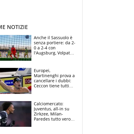
ME NOTIZIE
Anche il Sassuolo è
senza portiere: da 2-
0 a 2-4 con
l'Augsburg, Volpato
non basta, che
errori di Muric
Europei,
Martinenghi prova a
cancellare i dubbi:
Ceccon tiene tutti
col fiato sospeso.
Pellegrini punta su
Curtis
Calciomercato:
Juventus, all-in su
Zirkzee, Milan-
Paredes tutto vero,
Lukaku lascia il
Napoli