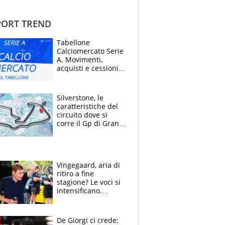
ORT TREND
Tabellone
Calciomercato Serie
A. Movimenti,
acquisti e cessioni:
estate 2026-27
Silverstone, le
caratteristiche del
circuito dove si
corre il Gp di Gran
Bretagna del
Motomondiale
Vingegaard, aria di
ritiro a fine
stagione? Le voci si
intensificano.
Pogacar, niente
Sanremo nel 2027:
vuole la Roubaix
De Giorgi ci crede: