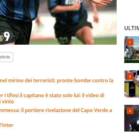
ULTI
eferite
el mirino dei terroristi: pronte bombe contro la
 tifosi il capitano è stato solo lui: il video di
i vinto
mmessa: il portiere rivelazione del Capo Verde a
'Inter