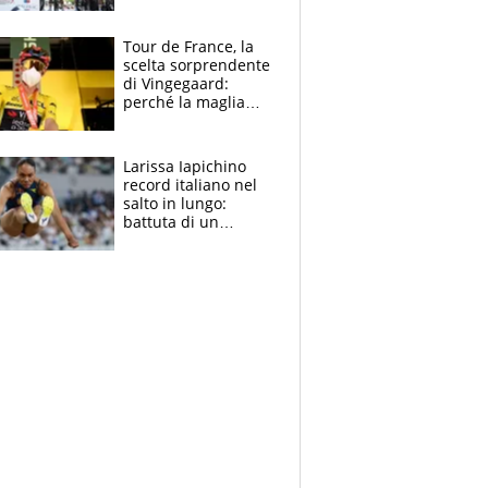
rito della Norvegia
di Haaland e
compagni
Tour de France, la
scelta sorprendente
di Vingegaard:
perché la maglia
gialla indossa la
mascherina, il
rischio da evitare
Larissa Iapichino
record italiano nel
salto in lungo:
battuta di un
centimetro mamma
Fiona May