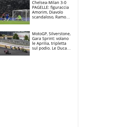
Chelsea-Milan 3-0
PAGELLE: figuraccia
Amorim, Diavolo
scandaloso, Ramos
già rimandato
MotoGP, Silverstone,
Gara Sprint: volano
le Aprilia, tripletta
sul podio. Le Ducati
crollano