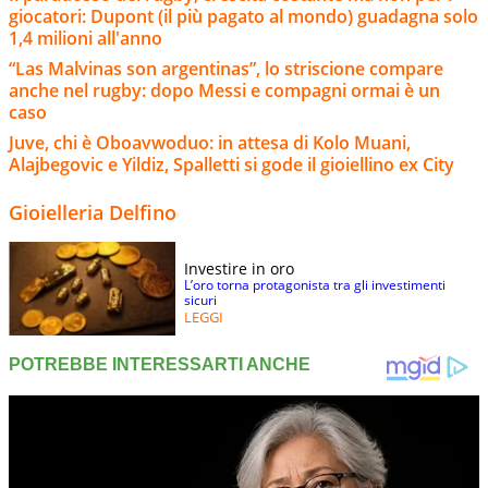
giocatori: Dupont (il più pagato al mondo) guadagna solo
1,4 milioni all'anno
“Las Malvinas son argentinas”, lo striscione compare
anche nel rugby: dopo Messi e compagni ormai è un
caso
Juve, chi è Oboavwoduo: in attesa di Kolo Muani,
Alajbegovic e Yildiz, Spalletti si gode il gioiellino ex City
Gioielleria Delfino
Investire in oro
L’oro torna protagonista tra gli investimenti
sicuri
LEGGI