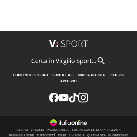
Cerca in Virgilio Sport...
CONTENUTI SPECIALI
CONTATTACI
MAPPA DEL SITO
FEED RSS
ARCHIVIO
LIBERO
VIRGILIO
PAGINEGIALLE
PAGINEGIALLE SHOP
PGCASA
PAGINEBIANCHE
TUTTOCITTÀ
DILEI
SIVIAGGIA
QUIFINANZA
BUONISSIMO