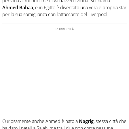
persona al mondo che ci va davvero vicina. Si chiama
Ahmed Bahaa
, e in Egitto è diventato una vera e propria star
per la sua somiglianza con l’attaccante del Liverpool.
Curiosamente anche Ahmed è nato a
Nagrig
, stessa città che
ha dato i natali a Salah, ma tra i due non corre nessuna