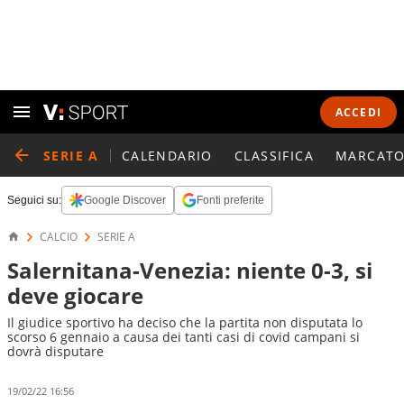
ACCEDI
SERIE A
CALENDARIO
CLASSIFICA
MARCATO
Seguici su:
Google Discover
Fonti preferite
CALCIO
SERIE A
Salernitana-Venezia: niente 0-3, si
deve giocare
Il giudice sportivo ha deciso che la partita non disputata lo
scorso 6 gennaio a causa dei tanti casi di covid campani si
dovrà disputare
19/02/22 16:56