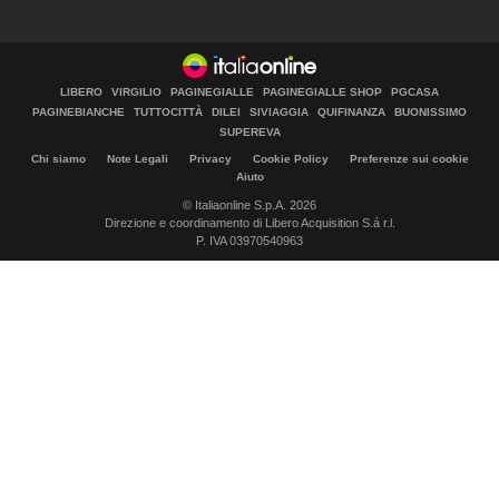
LIBERO
VIRGILIO
PAGINEGIALLE
PAGINEGIALLE SHOP
PGCASA
PAGINEBIANCHE
TUTTOCITTÀ
DILEI
SIVIAGGIA
QUIFINANZA
BUONISSIMO
SUPEREVA
Chi siamo
Note Legali
Privacy
Cookie Policy
Preferenze sui cookie
Aiuto
© Italiaonline S.p.A. 2026
Direzione e coordinamento di Libero Acquisition S.á r.l.
P. IVA 03970540963