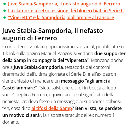
Juve Stabia-Sampdoria, il nefasto augurio di Ferrero
La clamorosa retrocessione dei blucerchiati in Serie C
"Viperetta" e la Sampdoria, dall'amore al rancore
Juve Stabia-Sampdoria, il nefasto
augurio di Ferrero
In un video diventato popolarissimo sui social, pubblicato su
TikTok sulla pagina Manuel.Pangos, si vedono
due supporter
della Samp in compagnia del “Viperetta”
. Mancano poche
ore a
Juve Stabia-Sampdoria
, testacoda dai contorni
drammatici dell’ultima giornata di Serie B, e all’ex patron
viene chiesto di mandare un
messaggio “agli amici a
Castellammare”
. “Siete salvi, che c… di in bocca al lupo
vuole”, replica Ferrero, equivocando sul significato della
richiesta: credeva fosse un messaggio ai supporter stabiesi.
“Ah, cosa dico
ai tifosi della Samp
? Ben vi sta, se perdete
un motivo ci sarà
“, la risposta stracult dell’ex numero 1
doriano.