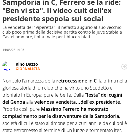
Sampdoria in C, Ferrero se la ride:
"Ben vi sta". Il video cult dell'ex
presidente spopola sui social
La vendetta del "Viperetta": il nefasto augurio al suo vecchio
club poco prima della decisiva partita contro la Juve Stabia a
Castellammare, finita male per i blucerchiati.
14/05/25 14:03
Rino Dazzo
GIORNALISTA
Se mai ci fosse modo di traslare il glossario del calcio in
una nicchia di esperti, lui ne farebbe parte. Non si perde
Non solo l’amarezza della
retrocessione in C
, la prima nella
una svista arbitrale né gli umori social del mondo delle
gloriosa storia di un club che ha vinto uno Scudetto e
curve
trionfato in Europa; pure le beffe. Dalla
“festa” dei cugini
del Genoa
alla
velenosa vendetta…dell’ex presidente
.
Proprio così: pure
Massimo Ferrero ha mostrato
compiacimento per le disavventure della Sampdoria
,
società di cui è stato al timone per alcuni anni e da cui poi è
stato estromesso al termine di un lungo e tormentato iter.