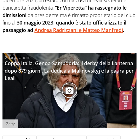
dicembre 2021, arrestato con l’accusa di reati societari e
bancaretta fraudolenta,
“Er Viperetta” ha rassegnato le
dimissioni
da presidente ma è rimasto proprietario del club
fino al
30 maggio 2023, quando è stato ufficializzato il
passaggio ad
Andrea Radrizzani e Matteo Manfredi
.
Coppa Italia, Genoa-Sampdoria: il derby della Lanterna
dopo 879 giorni. La dedica a Malinovskyj e la paura per
Leali
Getty