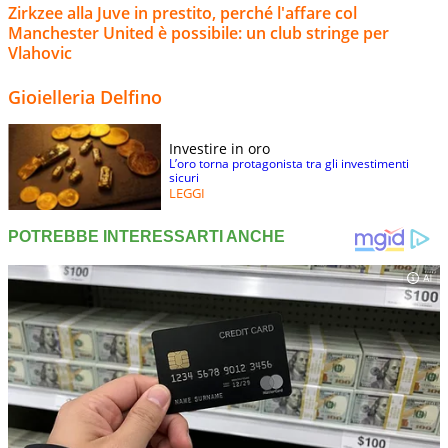
Zirkzee alla Juve in prestito, perché l'affare col
Manchester United è possibile: un club stringe per
Vlahovic
Gioielleria Delfino
Investire in oro
L’oro torna protagonista tra gli investimenti
sicuri
LEGGI