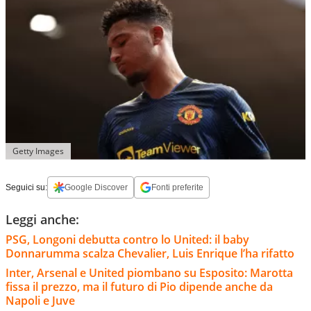
Getty Images
Seguici su:
Google Discover
Fonti preferite
Leggi anche:
PSG, Longoni debutta contro lo United: il baby
Donnarumma scalza Chevalier, Luis Enrique l’ha rifatto
Inter, Arsenal e United piombano su Esposito: Marotta
fissa il prezzo, ma il futuro di Pio dipende anche da
Napoli e Juve