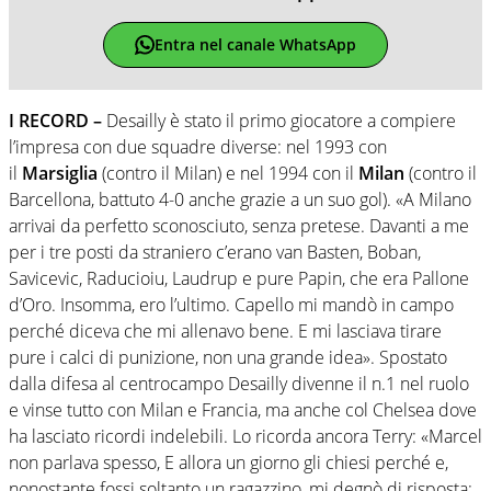
Entra nel canale WhatsApp
I RECORD –
Desailly è stato il primo giocatore a compiere
l’impresa con due squadre diverse: nel 1993 con
il
Marsiglia
(contro il Milan) e nel 1994 con il
Milan
(contro il
Barcellona, battuto 4-0 anche grazie a un suo gol). «A Milano
arrivai da perfetto sconosciuto, senza pretese. Davanti a me
per i tre posti da straniero c’erano van Basten, Boban,
Savicevic, Raducioiu, Laudrup e pure Papin, che era Pallone
d’Oro. Insomma, ero l’ultimo. Capello mi mandò in campo
perché diceva che mi allenavo bene. E mi lasciava tirare
pure i calci di punizione, non una grande idea». Spostato
dalla difesa al centrocampo Desailly divenne il n.1 nel ruolo
e vinse tutto con Milan e Francia, ma anche col Chelsea dove
ha lasciato ricordi indelebili. Lo ricorda ancora Terry: «Marcel
non parlava spesso, E allora un giorno gli chiesi perché e,
nonostante fossi soltanto un ragazzino, mi degnò di risposta: