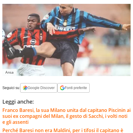
Ansa
Seguici su:
Google Discover
Fonti preferite
Leggi anche:
Franco Baresi, la sua Milano unita dal capitano Piscinin ai
suoi ex compagni del Milan, il gesto di Sacchi, i volti noti
e gli assenti
Perché Baresi non era Maldini, per i tifosi il capitano è