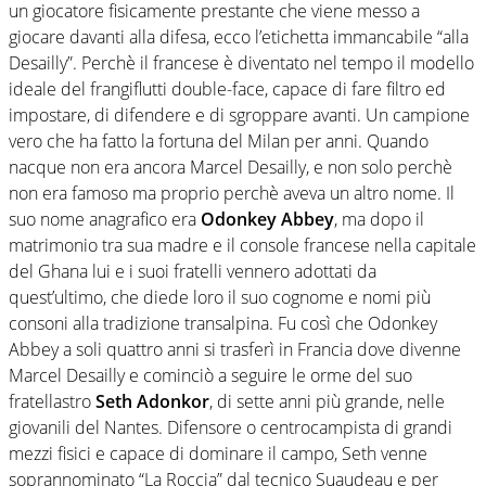
un giocatore fisicamente prestante che viene messo a
giocare davanti alla difesa, ecco l’etichetta immancabile “alla
Desailly”. Perchè il francese è diventato nel tempo il modello
ideale del frangiflutti double-face, capace di fare filtro ed
impostare, di difendere e di sgroppare avanti. Un campione
vero che ha fatto la fortuna del Milan per anni. Quando
nacque non era ancora Marcel Desailly, e non solo perchè
non era famoso ma proprio perchè aveva un altro nome. Il
suo nome anagrafico era
Odonkey Abbey
, ma dopo il
matrimonio tra sua madre e il console francese nella capitale
del Ghana lui e i suoi fratelli vennero adottati da
quest’ultimo, che diede loro il suo cognome e nomi più
consoni alla tradizione transalpina. Fu così che Odonkey
Abbey a soli quattro anni si trasferì in Francia dove divenne
Marcel Desailly e cominciò a seguire le orme del suo
fratellastro
Seth Adonkor
, di sette anni più grande, nelle
giovanili del Nantes. Difensore o centrocampista di grandi
mezzi fisici e capace di dominare il campo, Seth venne
soprannominato “La Roccia” dal tecnico Suaudeau e per