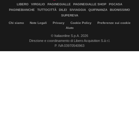
LIBERO
VIRGILIO
PAGINEGIALLE
PAGINEGIALLE SHOP
PGCASA
PAGINEBIANCHE
TUTTOCITTÀ
DILEI
SIVIAGGIA
QUIFINANZA
BUONISSIMO
SUPEREVA
Chi siamo
Note Legali
Privacy
Cookie Policy
Preferenze sui cookie
Aiuto
© Italiaonline S.p.A. 2026
Direzione e coordinamento di Libero Acquisition S.á r.l.
P. IVA 03970540963