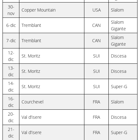
30-
Copper Mountain
USA
Slalom
nov
Slalom
6-dic
Tremblant
CAN
Gigante
Slalom
7-dic
Tremblant
CAN
Gigante
12-
St. Moritz
SUI
Discesa
dic
13-
St. Moritz
SUI
Discesa
dic
14-
St. Moritz
SUI
Super-G
dic
16-
Courchevel
FRA
Slalom
dic
20-
Val d’Isere
FRA
Discesa
dic
21-
Val d’Isere
FRA
Super-G
dic