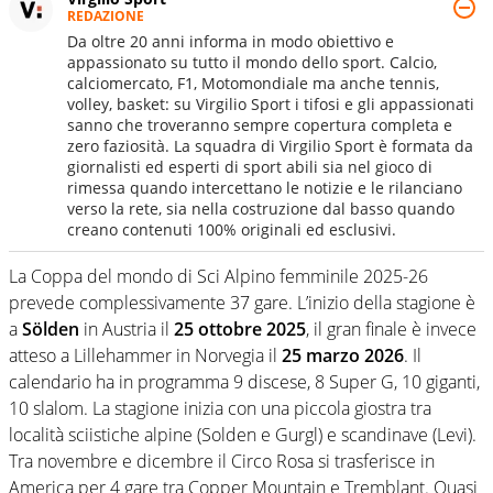
REDAZIONE
Da oltre 20 anni informa in modo obiettivo e
appassionato su tutto il mondo dello sport. Calcio,
calciomercato, F1, Motomondiale ma anche tennis,
volley, basket: su Virgilio Sport i tifosi e gli appassionati
sanno che troveranno sempre copertura completa e
zero faziosità. La squadra di Virgilio Sport è formata da
giornalisti ed esperti di sport abili sia nel gioco di
rimessa quando intercettano le notizie e le rilanciano
verso la rete, sia nella costruzione dal basso quando
creano contenuti 100% originali ed esclusivi.
La Coppa del mondo di Sci Alpino femminile 2025-26
prevede complessivamente 37 gare. L’inizio della stagione è
a
Sölden
in Austria il
25 ottobre 2025
, il gran finale è invece
atteso a Lillehammer in Norvegia il
25 marzo 2026
. Il
calendario ha in programma 9 discese, 8 Super G, 10 giganti,
10 slalom. La stagione inizia con una piccola giostra tra
località sciistiche alpine (Solden e Gurgl) e scandinave (Levi).
Tra novembre e dicembre il Circo Rosa si trasferisce in
America per 4 gare tra Copper Mountain e Tremblant. Quasi