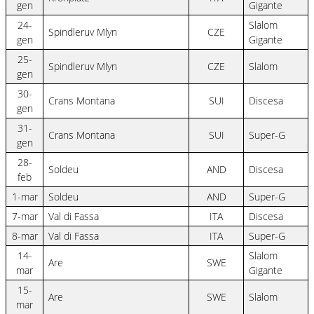
gen
Gigante
24-
Slalom
Spindleruv Mlyn
CZE
gen
Gigante
25-
Spindleruv Mlyn
CZE
Slalom
gen
30-
Crans Montana
SUI
Discesa
gen
31-
Crans Montana
SUI
Super-G
gen
28-
Soldeu
AND
Discesa
feb
1-mar
Soldeu
AND
Super-G
7-mar
Val di Fassa
ITA
Discesa
8-mar
Val di Fassa
ITA
Super-G
14-
Slalom
Are
SWE
mar
Gigante
15-
Are
SWE
Slalom
mar