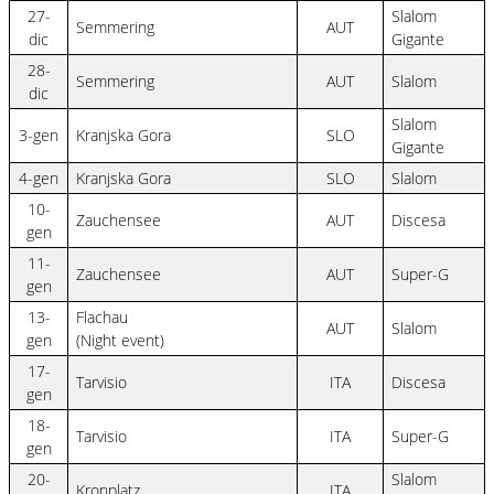
27-
Slalom
Semmering
AUT
dic
Gigante
28-
Semmering
AUT
Slalom
dic
Slalom
3-gen
Kranjska Gora
SLO
Gigante
4-gen
Kranjska Gora
SLO
Slalom
10-
Zauchensee
AUT
Discesa
gen
11-
Zauchensee
AUT
Super-G
gen
13-
Flachau
AUT
Slalom
gen
(Night event)
17-
Tarvisio
ITA
Discesa
gen
18-
Tarvisio
ITA
Super-G
gen
20-
Slalom
Kronplatz
ITA