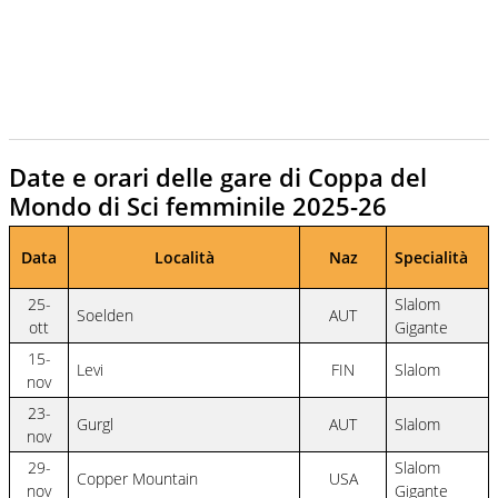
Date e orari delle gare di Coppa del
Mondo di Sci femminile 2025-26
Data
Località
Naz
Specialità
25-
Slalom
Soelden
AUT
ott
Gigante
15-
Levi
FIN
Slalom
nov
23-
Gurgl
AUT
Slalom
nov
29-
Slalom
Copper Mountain
USA
nov
Gigante