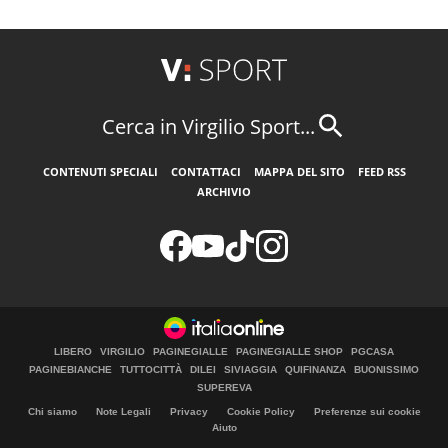
Cerca in Virgilio Sport...
CONTENUTI SPECIALI
CONTATTACI
MAPPA DEL SITO
FEED RSS
ARCHIVIO
LIBERO
VIRGILIO
PAGINEGIALLE
PAGINEGIALLE SHOP
PGCASA
PAGINEBIANCHE
TUTTOCITTÀ
DILEI
SIVIAGGIA
QUIFINANZA
BUONISSIMO
SUPEREVA
Chi siamo
Note Legali
Privacy
Cookie Policy
Preferenze sui cookie
Aiuto