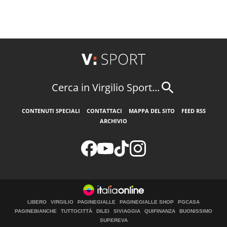
Cerca in Virgilio Sport...
CONTENUTI SPECIALI
CONTATTACI
MAPPA DEL SITO
FEED RSS
ARCHIVIO
LIBERO
VIRGILIO
PAGINEGIALLE
PAGINEGIALLE SHOP
PGCASA
PAGINEBIANCHE
TUTTOCITTÀ
DILEI
SIVIAGGIA
QUIFINANZA
BUONISSIMO
SUPEREVA