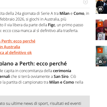
po per vivere ogni evento in tutte le sue sfaccettature.
 e per la sfera di cuoio. Il pallone è una cosa serissima,
ita della 24a giornata di Serie A tra
Milan
e
Como
, in
bbraio 2026, si giochi in Australia, più
ato il via libera da parte della
Figc
, un primo passo
 ecco cosa manca al sì definitivo alla trasferta.
a Perth: ecco perché
 in Australia
a al definitivo ok
olano a Perth: ecco perché
de capita in concomitanza della
cerimonia
ernali
che si terrà ovviamente a
San Siro
. Ciò
e la partita di campionato tra
Milan e Como
nella
o su ultime news di sport, risultati ed eventi