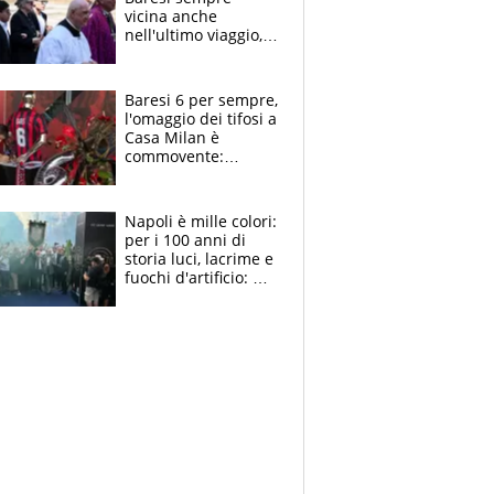
vicina anche
nell'ultimo viaggio,
la moglie Maura, i
figli e i suoi cari
circondati
Baresi 6 per sempre,
dall'affetto dei tifosi
l'omaggio dei tifosi a
Casa Milan è
commovente:
maglie, bandiere,
sciarpe, lacrime e
bigliettini
Napoli è mille colori:
per i 100 anni di
storia luci, lacrime e
fuochi d'artificio: De
Laurentiis salta al
coro anti-Juve