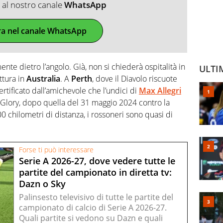
ti al nostro canale
WhatsApp
ra nel canale WhatsApp
ente dietro l’angolo. Già, non si chiederà ospitalità in
ULTI
ttura in
Australia
. A
Perth
, dove il Diavolo riscuote
tificato dall’amichevole che l’undici di
Max Allegri
th Glory, dopo quella del 31 maggio 2024 contro la
0 chilometri di distanza, i rossoneri sono quasi di
Forse ti può interessare
Serie A 2026-27, dove vedere tutte le
partite del campionato in diretta tv:
Dazn o Sky
Palinsesto televisivo di tutte le partite del
campionato di calcio di Serie A 2026-27.
Quali partite si vedono su Dazn e quali