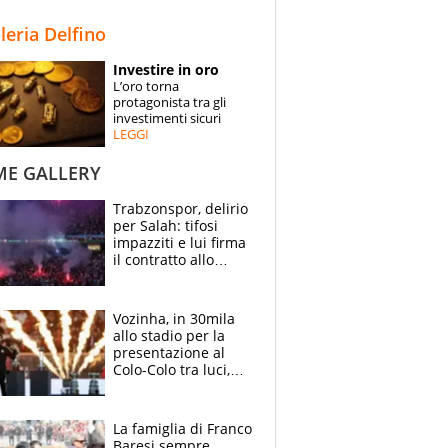
STORIE
lleria Delfino
SPECIALI
Investire in oro
L’oro torna
ESPERTI
protagonista tra gli
investimenti sicuri
LEGGI
CONTATTI
ME GALLERY
Trabzonspor, delirio
per Salah: tifosi
impazziti e lui firma
il contratto allo
stadio
Vozinha, in 30mila
allo stadio per la
presentazione al
Colo-Colo tra luci,
spettacolo, elicotteri
e paracadutisti
La famiglia di Franco
Baresi sempre