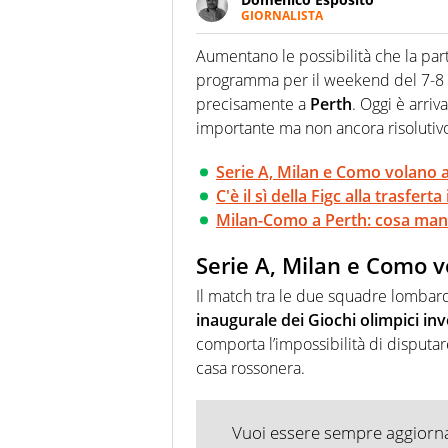
GIORNALISTA
Da vent’anni in campo e sul cam
Passione smisurata per il calcio
Aumentano le possibilità che la part
guai a dirgli di no
programma per il weekend del 7-8 fe
precisamente a
Perth
. Oggi è arriv
importante ma non ancora risolutivo:
Serie A, Milan e Como volano 
C'è il sì della Figc alla trasferta
Milan-Como a Perth: cosa manc
Serie A, Milan e Como v
Il match tra le due squadre lombar
inaugurale dei Giochi olimpici inv
comporta l’impossibilità di disputar
casa rossonera.
Vuoi essere sempre aggiornat