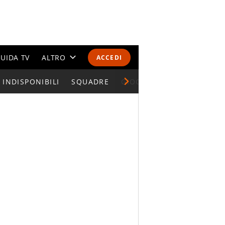
UIDA TV
ALTRO
ACCEDI
INDISPONIBILI
CALENDARI E CLASSIFICHE
SQUADRE
GIOCATORI SERIE A
ALTRI SPORT
MONDIALI 2026
OLIMPIADI
GOSSIP
LIFESTYLE