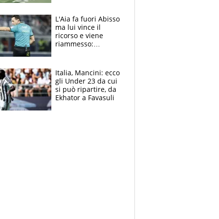
colpa della tosse
L'Aia fa fuori Abisso
ma lui vince il
ricorso e viene
riammesso:
continua momento
nero per gli arbitri
Italia, Mancini: ecco
gli Under 23 da cui
si può ripartire, da
Ekhator a Favasuli