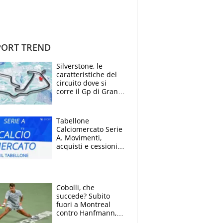
ORT TREND
Silverstone, le
caratteristiche del
circuito dove si
corre il Gp di Gran
Bretagna del
Motomondiale
Tabellone
Calciomercato Serie
A. Movimenti,
acquisti e cessioni:
estate 2026-27
Cobolli, che
succede? Subito
fuori a Montreal
contro Hanfmann,
per Flavio è tutta