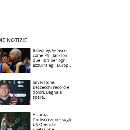
ME NOTIZIE
Italvolley, Velasco
come Phil Jackson:
due libri per ogni
azzurra agli Europei.
Quello per Sylla è
“geniale”
Silverstone:
Bezzecchi record e
dolori, Bagnaia
spera
nell'antidolorifico,
Marquez si tira fuori
e vota Aprilia
Alcaraz,
l’indiscrezione sugli
US Open: la
rivelazione