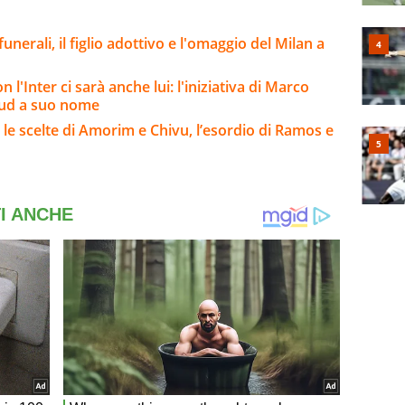
funerali, il figlio adottivo e l'omaggio del Milan a
 l'Inter ci sarà anche lui: l'iniziativa di Marco
 sud a suo nome
 le scelte di Amorim e Chivu, l’esordio di Ramos e