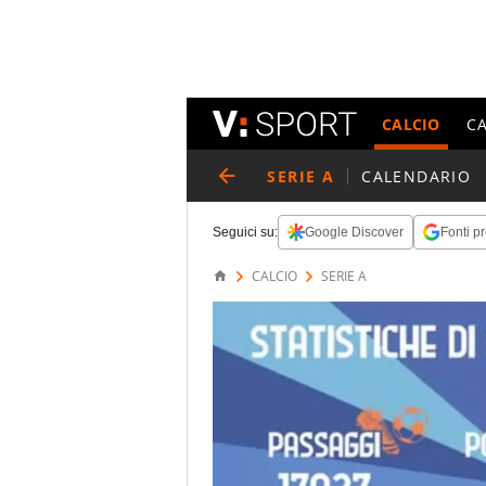
CALCIO
C
SERIE A
CALENDARIO
Seguici su:
Google Discover
Fonti pr
CALCIO
SERIE A