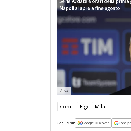
Serie A, date e orari della prima
Napoli si apre a fine agosto
Ansa
Como
Figc
Milan
Seguici su:
Google Discover
Fonti pr