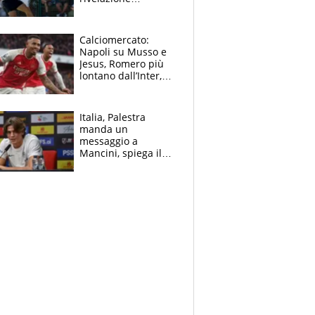
dell’amico
giornalista e il piano
B. Rune verso la
Calciomercato:
rinuncia
Napoli su Musso e
Jesus, Romero più
lontano dall’Inter,
delirio Mastantuono,
Juve su Trubin. Il
tabellone
Italia, Palestra
manda un
messaggio a
Mancini, spiega il
motivo del no
all’Inter e lancia
l'alleanza con
Donnarumma