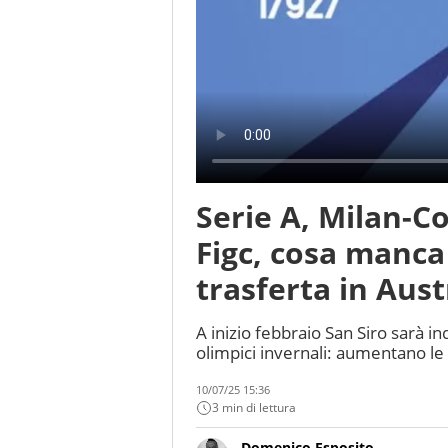
Serie A, Milan-Co
Figc, cosa manca p
trasferta in Aust
A inizio febbraio San Siro sarà i
olimpici invernali: aumentano le p
10/07/25 15:36
3 min di lettura
Domenico Esposito