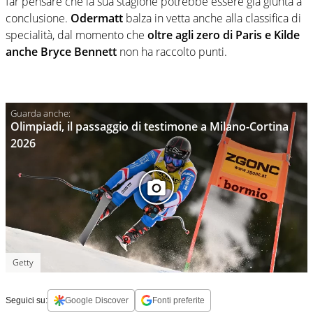
far pensare che la sua stagione potrebbe essere già giunta a
conclusione.
Odermatt
balza in vetta anche alla classifica di
specialità, dal momento che
oltre agli zero di Paris e Kilde
anche Bryce Bennett
non ha raccolto punti.
Olimpiadi, il passaggio di testimone a Milano-Cortina
2026
Getty
Seguici su:
Google Discover
Fonti preferite