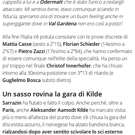
cappello a lui e a
Odermatt
che è stato l’unico a restargli
attaccato. Mi sentivo bene, stavo comunque sciando in
fiducia, speriamo ora di trovare un buon feeling anche in
supergigante dove in
Val Gardena
non ero così a posto”
.
Alla fine l’Italia s’è potuta consolare con le prove discrete di
Mattia Casse
(sesto a 2”15),
Florian Schieder
(14esimo a
2”67) e
Pietro Zazzi
(17esimo a 2″84), che hanno confermato
di essere comunque nell’elite della specialità. Ha perso un
po’ troppo nel finale
Christof Innerhofer
, che ha chiuso
intorno alla 30esima posizione con 3″13 di ritardo (e
Guglielmo Bosca
subito dietro).
Un sasso rovina la gara di Kilde
Sarrazin
ha fiutato e fatto il colpo. Anche perché, oltre a
Paris,
anche
Aleksander Aamodt Kilde
ha marcato visita:
più o meno all’altezza del punto dove s’è chiusa la gara del
discesista azzurro, il norvegese ha alzato bandiera bianca,
rialzandosi dopo aver sentito scivolare lo sci esterno