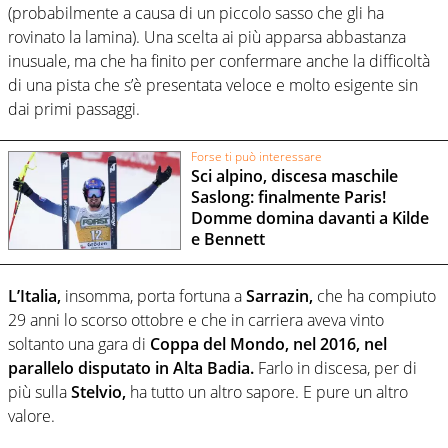
(probabilmente a causa di un piccolo sasso che gli ha
rovinato la lamina). Una scelta ai più apparsa abbastanza
inusuale, ma che ha finito per confermare anche la difficoltà
di una pista che s’è presentata veloce e molto esigente sin
dai primi passaggi.
Forse ti può interessare
Sci alpino, discesa maschile
Saslong: finalmente Paris!
Domme domina davanti a Kilde
e Bennett
L’Italia,
insomma, porta fortuna a
Sarrazin,
che ha compiuto
29 anni lo scorso ottobre e che in carriera aveva vinto
soltanto una gara di
Coppa del Mondo, nel 2016, nel
parallelo disputato in Alta Badia.
Farlo in discesa, per di
più sulla
Stelvio,
ha tutto un altro sapore. E pure un altro
valore.