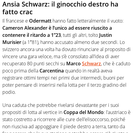
Ansia Schwarz: il ginocchio destro ha
fatto crac
Il francese e
Odermatt
hanno fatto letteralmente il vuoto:
Cameron Alexander è l’unico ad essere riuscito a
contenere il ritardo a 1”23
, tutti gli altri, tolto
Justin
Murisier
(a 1″81), hanno accusato almeno due secondi. Lo
svizzero ancora una volta ha dovuto rinunciare al proposito di
vincere una gara veloce, ma s’è consolato all’idea di aver
recuperato 80 punti secchi su
Marco
Schwarz
, che è caduto
poco prima della
Carcentina
quando in realtà aveva
registrare ottimi tempi nei primi due intermedi, buoni per
poter pensare di inserirsi nella lotta per il terzo gradino del
podio.
Una caduta che potrebbe rivelarsi devastante per i suoi
propositi di lotta al vertice in
Coppa del Mondo
: l’austriaco è
stato costretto a ricorrere alle cure dell’elisoccorso, poiché
non riusciva ad appoggiare il piede destro a terra, tanto da