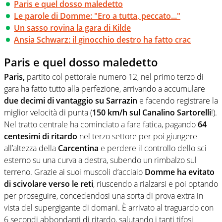
Paris e quel dosso maledetto
Le parole di Domme: "Ero a tutta, peccato..."
Un sasso rovina la gara di Kilde
Ansia Schwarz: il ginocchio destro ha fatto crac
Paris e quel dosso maledetto
Paris,
partito col pettorale numero 12, nel primo terzo di
gara ha fatto tutto alla perfezione, arrivando a accumulare
due decimi di vantaggio su Sarrazin
e facendo registrare la
miglior velocità di punta (
150 km/h sul Canalino Sartorelli
!).
Nel tratto centrale ha cominciato a fare fatica, pagando
64
centesimi di ritardo
nel terzo settore per poi giungere
all’altezza della
Carcentina
e perdere il controllo dello sci
esterno su una curva a destra, subendo un rimbalzo sul
terreno. Grazie ai suoi muscoli d’acciaio
Domme ha evitato
di scivolare verso le reti
, riuscendo a rialzarsi e poi optando
per proseguire, concedendosi una sorta di prova extra in
vista del supergigante di domani. È arrivato al traguardo con
6 secondi abbondanti di ritardo, salutando i tanti tifosi