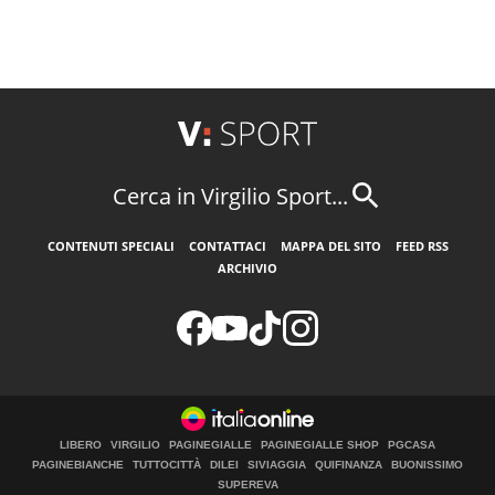
Cerca in Virgilio Sport...
CONTENUTI SPECIALI
CONTATTACI
MAPPA DEL SITO
FEED RSS
ARCHIVIO
LIBERO
VIRGILIO
PAGINEGIALLE
PAGINEGIALLE SHOP
PGCASA
PAGINEBIANCHE
TUTTOCITTÀ
DILEI
SIVIAGGIA
QUIFINANZA
BUONISSIMO
SUPEREVA