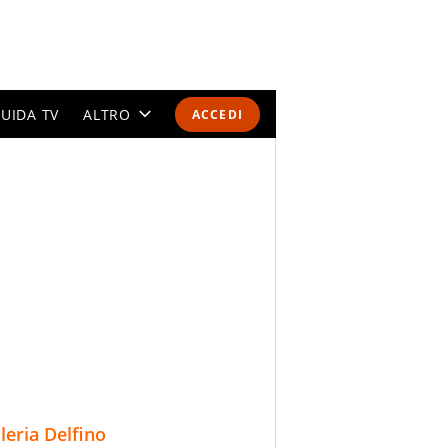
UIDA TV
ALTRO
ACCEDI
CALENDARI E CLASSIFICHE
ALTRI SPORT
MONDIALI 2026
OLIMPIADI
GOSSIP
LIFESTYLE
lleria Delfino