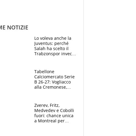
ME NOTIZIE
Lo voleva anche la
Juventus: perché
Salah ha scelto il
Trabzonspor invece
di un top club
Tabellone
Calciomercato Serie
B 26-27: Vogliacco
alla Cremonese,
Strefezza ufficiale al
Palermo
Zverev, Fritz,
Medvedev e Cobolli
fuori: chance unica
a Montreal per
Musetti, Jodar e
Fonseca. Sascha