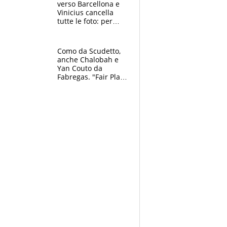
verso Barcellona e
Vinicius cancella
tutte le foto: per
Mourinho due grane
da risolvere
Como da Scudetto,
anche Chalobah e
Yan Couto da
Fabregas. "Fair Play
Finanziario?
Pagheremo la
multa"