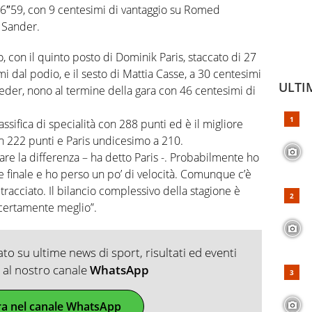
26″59, con 9 centesimi di vantaggio su Romed
 Sander.
o, con il quinto posto di Dominik Paris, staccato di 27
i dal podio, e il sesto di Mattia Casse, a 30 centesimi
ULTI
eder, nono al termine della gara con 46 centesimi di
ssifica di specialità con 288 punti ed è il migliore
n 222 punti e Paris undicesimo a 210.
fare la differenza – ha detto Paris -. Probabilmente ho
te finale e ho perso un po’ di velocità. Comunque c’è
 tracciato. Il bilancio complessivo della stagione è
 certamente meglio”.
o su ultime news di sport, risultati ed eventi
ti al nostro canale
WhatsApp
ra nel canale WhatsApp