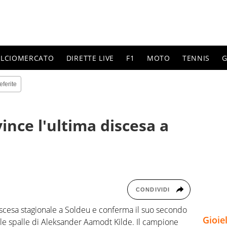
ALCIOMERCATO
DIRETTE LIVE
F1
MOTO
TENNIS
G
eferite
ince l'ultima discesa a
CONDIVIDI
iscesa stagionale a Soldeu e conferma il suo secondo
Gioie
 alle spalle di Aleksander Aamodt Kilde. Il campione