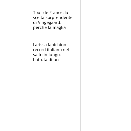
rito della Norvegia
di Haaland e
compagni
Tour de France, la
scelta sorprendente
di Vingegaard:
perché la maglia
gialla indossa la
mascherina, il
rischio da evitare
Larissa Iapichino
record italiano nel
salto in lungo:
battuta di un
centimetro mamma
Fiona May