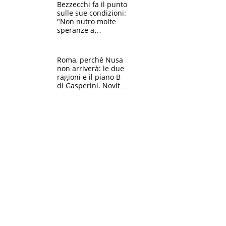
attacca le palline
Bezzecchi fa il punto
sulle sue condizioni:
"Non nutro molte
speranze a
Silverstone". Ma
promette battaglia
da Aragon
Roma, perché Nusa
non arriverà: le due
ragioni e il piano B
di Gasperini. Novità
su Pellegrini e
Cacciamani