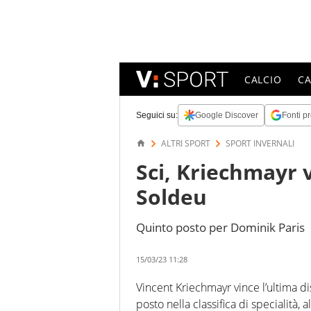
CALCIO
C
Seguici su:
Google Discover
Fonti pr
ALTRI SPORT
SPORT INVERNALI
Sci, Kriechmayr v
Soldeu
Quinto posto per Dominik Paris
15/03/23 11:28
Vincent Kriechmayr vince l’ultima d
posto nella classifica di specialità,