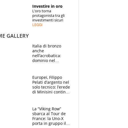
STORIE
Investire in oro
L’oro torna
SPECIALI
protagonista tra gli
investimenti sicuri
LEGGI
ESPERTI
ME GALLERY
CONTATTI
Italia di bronzo
anche
nell’acrobatica:
dominio nel
medagliere, ora
tocca a Ceccon, Curti
e compagni
Europei, Filippo
continuare
Pelati d’argento nel
solo tecnico: l’erede
di Minisini continua
a stupire, Los
Angeles è già nel
mirino
La “Viking Row”
sbarca al Tour de
France: la Uno-X
porta in gruppo il