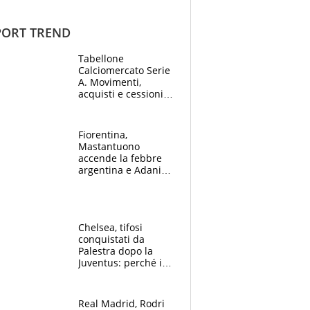
ORT TREND
Tabellone
Calciomercato Serie
A. Movimenti,
acquisti e cessioni:
estate 2026-27
Fiorentina,
Mastantuono
accende la febbre
argentina e Adani
impazzisce. Ma
Antognoni ‘rovina la
festa’ a Commisso
Chelsea, tifosi
conquistati da
Palestra dopo la
Juventus: perché i
fan dei Blues sono
pazzi dell’azzurro
Real Madrid, Rodri