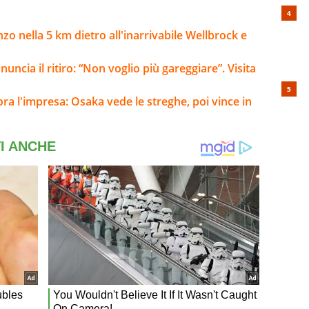
onzo nella 5 km dietro all'inarrivabile Wellbrock e
ncia il ritiro: “Non voglio più gareggiare”. Visita
a l'impresa: Osaka vede le streghe, poi vince in