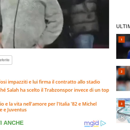
ULTI
eferite
osi impazziti e lui firma il contratto allo stadio
hé Salah ha scelto il Trabzonspor invece di un top
o e la vita nell'amore per l'Italia '82 e Michel
se e Juventus