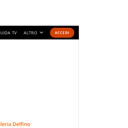
UIDA TV
ALTRO
ACCEDI
CALENDARI E CLASSIFICHE
ALTRI SPORT
MONDIALI 2026
OLIMPIADI
GOSSIP
LIFESTYLE
lleria Delfino