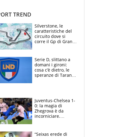
ORT TREND
Silverstone, le
caratteristiche del
circuito dove si
corre il Gp di Gran
Bretagna del
Motomondiale
Serie D, slittano a
domani i gironi:
cosa c’è dietro, le
speranze di Taranto
e Messina, chi può
essere ripescato
Juventus-Chelsea 1-
0: la magia di
Zhegrova è da
incorniciare.
Spalletti suona il
Blues e tiene,
ancora, la porta
“Seixas erede di
inviolata