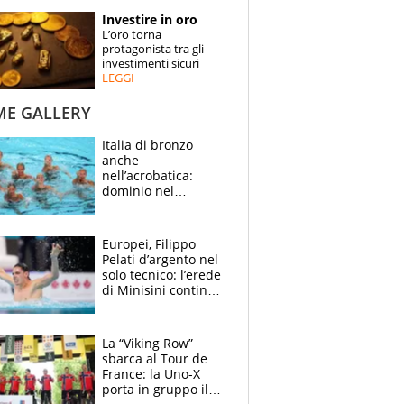
STORIE
Investire in oro
L’oro torna
SPECIALI
protagonista tra gli
investimenti sicuri
LEGGI
ESPERTI
ME GALLERY
CONTATTI
Italia di bronzo
anche
nell’acrobatica:
dominio nel
medagliere, ora
tocca a Ceccon, Curti
e compagni
Europei, Filippo
continuare
Pelati d’argento nel
solo tecnico: l’erede
di Minisini continua
a stupire, Los
Angeles è già nel
mirino
La “Viking Row”
sbarca al Tour de
France: la Uno-X
porta in gruppo il