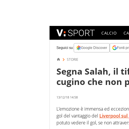
CALCIO
C
Seguici su:
Google Discover
Fonti pr
STORIE
Segna Salah, il t
cugino che non 
13/12/18 14:58
L’emozione è immensa ed ecceziona
gol del vantaggio del
Liverpool
sul
potuto vedere il gol, se non attraver