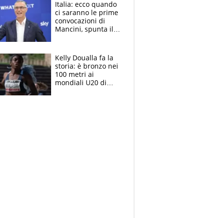
Italia: ecco quando
ci saranno le prime
convocazioni di
Mancini, spunta il
nome di Bergomi
Kelly Doualla fa la
storia: è bronzo nei
100 metri ai
mondiali U20 di
Eugene. "Ho
spazzato via l'ansia
con una gran finale"