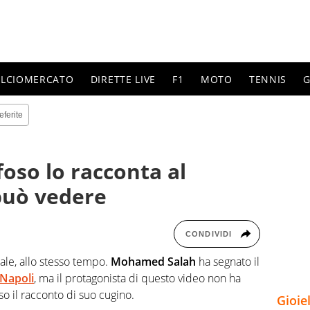
ALCIOMERCATO
DIRETTE LIVE
F1
MOTO
TENNIS
G
eferite
ifoso lo racconta al
può vedere
CONDIVIDI
le, allo stesso tempo.
Mohamed Salah
ha segnato il
Napoli
, ma il protagonista di questo video non ha
so il racconto di suo cugino.
Gioie