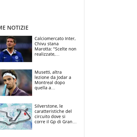
ME NOTIZIE
Calciomercato Inter,
Chivu stana
Marotta: "Scelte non
realizzate,
dobbiamo
completare la
squadra"
Musetti, altra
lezione da Jodar a
Montreal dopo
quella a
Washington: "Avrei
voluto spaccare
tutto"
Silverstone, le
caratteristiche del
circuito dove si
corre il Gp di Gran
Bretagna del
Motomondiale