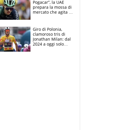
Pogacar”, la UAE
prepara la mossa di
mercato che agita la
Francia. Ciccone,
che beffa alla Vuelta
a Burgos
Giro di Polonia,
clamoroso tris di
Jonathan Milan: dal
2024 a oggi solo
Pogacar ha vinto più
di lui. Bene Romele
e Skerl