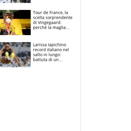
rito della Norvegia
di Haaland e
compagni
Tour de France, la
scelta sorprendente
di Vingegaard:
perché la maglia
gialla indossa la
mascherina, il
rischio da evitare
Larissa Iapichino
record italiano nel
salto in lungo:
battuta di un
centimetro mamma
Fiona May