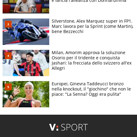
e lancia l'alleanza con Donnarumma
Silverstone, Alex Marquez super in FP1.
Marc lavora per la Sprint (come Martin),
bene Bezzecchi
Milan, Amorim approva la soluzione
Osorio per il tridente e conquista
Jashari: la frecciata dello svizzero all'ex
Allegri
Europei, Ginevra Taddeucci bronzo
nella knockout, il "giochino" che non le
piace: "La Senna? Oggi era pulita"