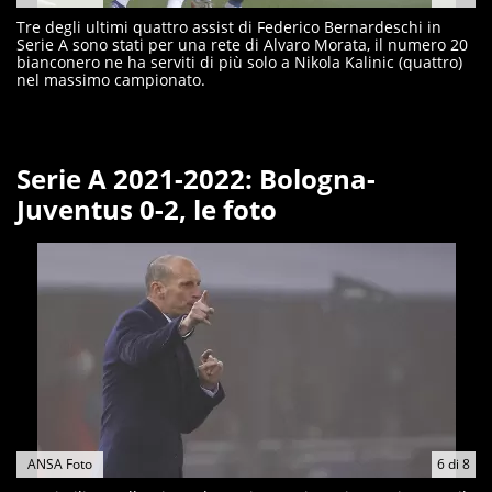
Tre degli ultimi quattro assist di Federico Bernardeschi in
Serie A sono stati per una rete di Alvaro Morata, il numero 20
bianconero ne ha serviti di più solo a Nikola Kalinic (quattro)
nel massimo campionato.
Serie A 2021-2022: Bologna-
Juventus 0-2, le foto
ANSA Foto
6
di
8