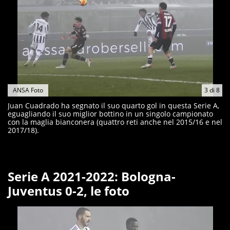
ANSA Foto
3
di
8
Juan Cuadrado ha segnato il suo quarto gol in questa Serie A,
eguagliando il suo miglior bottino in un singolo campionato
con la maglia bianconera (quattro reti anche nel 2015/16 e nel
2017/18).
Serie A 2021-2022: Bologna-
Juventus 0-2, le foto