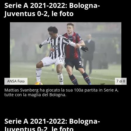
Serie A 2021-2022: Bologna-
Juventus 0-2, le foto
ANSA Foto
7
di
8
Mattias Svanberg ha giocato la sua 100a partita in Serie A,
tutte con la maglia del Bologna.
Serie A 2021-2022: Bologna-
Juventus 0-2, le foto