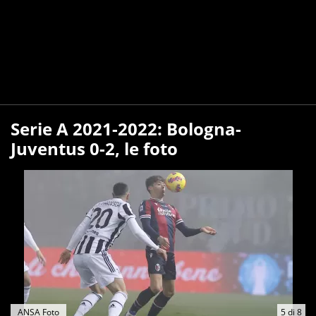
Serie A 2021-2022: Bologna-
Juventus 0-2, le foto
ANSA Foto
5
di
8