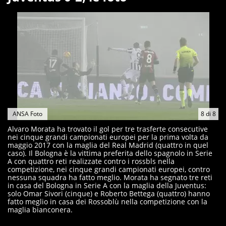
ANSA Foto
8
di
8
Alvaro Morata ha trovato il gol per tre trasferte consecutive
nei cinque grandi campionati europei per la prima volta da
maggio 2017 con la maglia del Real Madrid (quattro in quel
caso). Il Bologna è la vittima preferita dello spagnolo in Serie
A con quattro reti realizzate contro i rossbls nella
competizione, nei cinque grandi campionati europei, contro
nessuna squadra ha fatto meglio. Morata ha segnato tre reti
in casa del Bologna in Serie A con la maglia della Juventus:
solo Omar Sivori (cinque) e Roberto Bettega (quattro) hanno
fatto meglio in casa dei Rossoblù nella competizione con la
maglia bianconera.