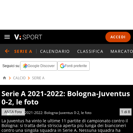
ACCEDI
SERIE A
CALENDARIO
CLASSIFICA
MARCATO
Seguici su:
Google Discover
Fonti preferite
CALCIO
SERIE A
Serie A 2021-2022: Bologna-Juventus
0-2, le foto
ANSA Foto
1
di
8
La Juventus ha vinto le ultime 11 partite di campionato contro il
Bologna: si tratta della striscia aperta più lunga dei bianconeri
contro una singola squadra in Serie A. Nessuna squadra ha