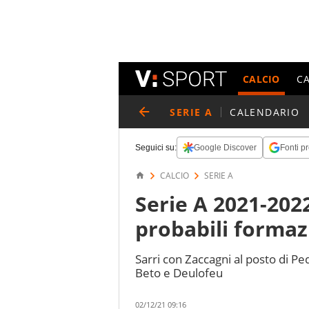
CALCIO
C
SERIE A
CALENDARIO
Seguici su:
Google Discover
Fonti pr
CALCIO
SERIE A
Serie A 2021-2022
probabili formaz
Sarri con Zaccagni al posto di Pe
Beto e Deulofeu
02/12/21 09:16