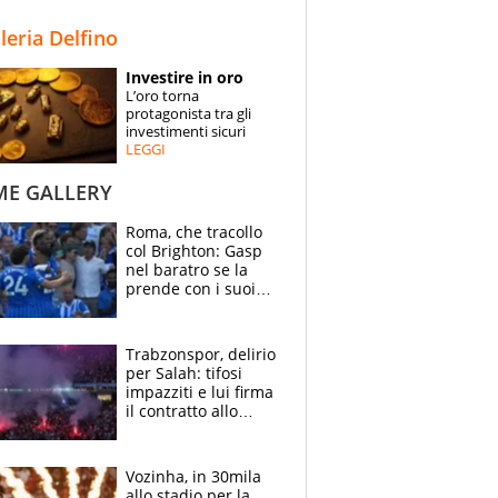
STORIE
lleria Delfino
SPECIALI
Investire in oro
L’oro torna
ESPERTI
protagonista tra gli
investimenti sicuri
LEGGI
CONTATTI
ME GALLERY
Roma, che tracollo
col Brighton: Gasp
nel baratro se la
prende con i suoi
cambiando tutti
Trabzonspor, delirio
per Salah: tifosi
impazziti e lui firma
il contratto allo
stadio
Vozinha, in 30mila
allo stadio per la