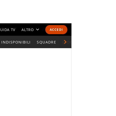
UIDA TV
ALTRO
ACCEDI
INDISPONIBILI
CALENDARI E CLASSIFICHE
SQUADRE
GIOCATORI SERIE A
ALTRI SPORT
MONDIALI 2026
OLIMPIADI
GOSSIP
LIFESTYLE