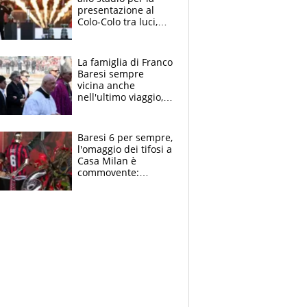
presentazione al
Colo-Colo tra luci,
spettacolo, elicotteri
e paracadutisti
La famiglia di Franco
Baresi sempre
vicina anche
nell'ultimo viaggio,
la moglie Maura, i
figli e i suoi cari
circondati
Baresi 6 per sempre,
dall'affetto dei tifosi
l'omaggio dei tifosi a
Casa Milan è
commovente:
maglie, bandiere,
sciarpe, lacrime e
bigliettini