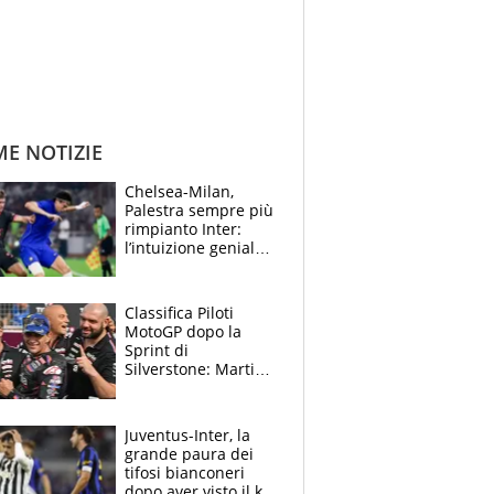
ME NOTIZIE
Chelsea-Milan,
Palestra sempre più
rimpianto Inter:
l’intuizione geniale
di Alonso fa esultare
anche Mancini
Classifica Piloti
MotoGP dopo la
Sprint di
Silverstone: Martin
sempre più leader,
Bezzecchi supera
Marquez
Juventus-Inter, la
grande paura dei
tifosi bianconeri
dopo aver visto il ko