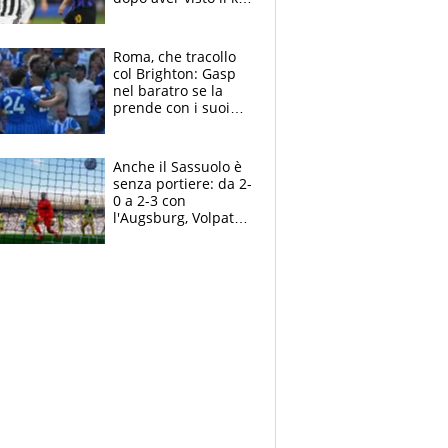
nel derby d'Italia
Roma, che tracollo
col Brighton: Gasp
nel baratro se la
prende con i suoi
cambiando tutti
Anche il Sassuolo è
senza portiere: da 2-
0 a 2-3 con
l'Augsburg, Volpato
non basta, che
errori di Muric