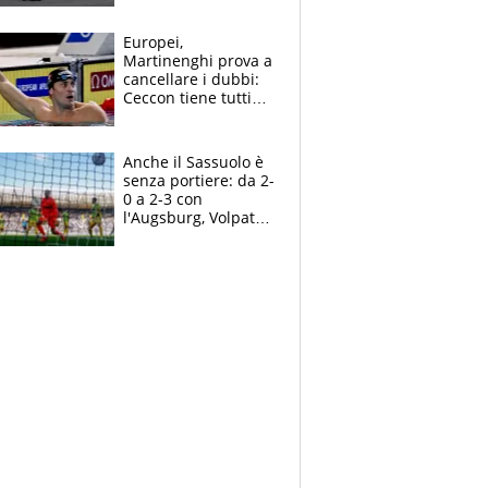
Europei,
Martinenghi prova a
cancellare i dubbi:
Ceccon tiene tutti
col fiato sospeso.
Pellegrini punta su
Curtis
Anche il Sassuolo è
senza portiere: da 2-
0 a 2-3 con
l'Augsburg, Volpato
non basta, che
errori di Muric