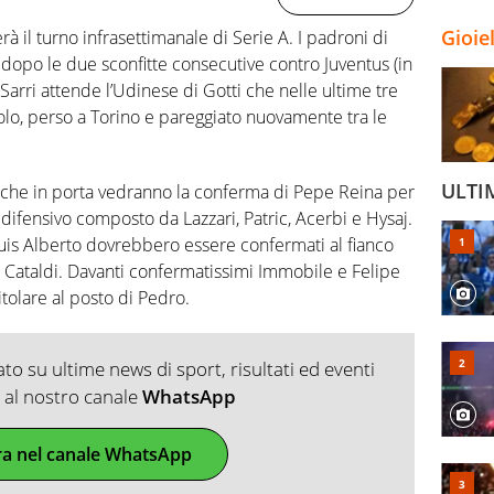
Gioie
à il turno infrasettimanale di Serie A. I padroni di
opo le due sconfitte consecutive contro Juventus (in
Sarri attende l’Udinese di Gotti che nelle ultime tre
uolo, perso a Torino e pareggiato nuovamente tra le
ULTI
a che in porta vedranno la conferma di Pepe Reina per
 difensivo composto da Lazzari, Patric, Acerbi e Hysaj.
uis Alberto dovrebbero essere confermati al fianco
i Cataldi. Davanti confermatissimi Immobile e Felipe
tolare al posto di Pedro.
o su ultime news di sport, risultati ed eventi
ti al nostro canale
WhatsApp
ra nel canale WhatsApp