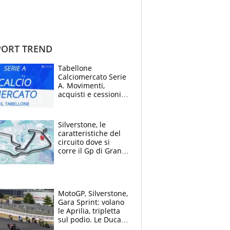
ORT TREND
Tabellone
Calciomercato Serie
A. Movimenti,
acquisti e cessioni:
estate 2026-27
Silverstone, le
caratteristiche del
circuito dove si
corre il Gp di Gran
Bretagna del
Motomondiale
MotoGP, Silverstone,
Gara Sprint: volano
le Aprilia, tripletta
sul podio. Le Ducati
crollano