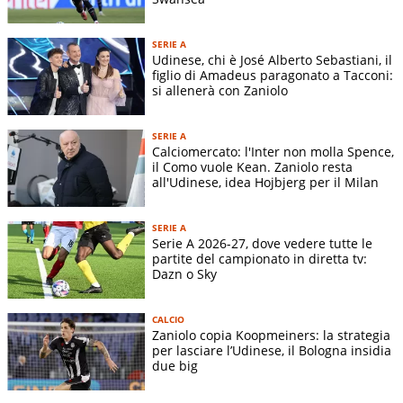
Indirizzo stadio:
-
Superficie terreno di gioco:
-
SERIE A
Dimensioni terreno di gioco:
-
Udinese, chi è José Alberto Sebastiani, il
figlio di Amadeus paragonato a Tacconi:
si allenerà con Zaniolo
STORIA SQUADRA
SERIE A
Colori della maglia dell'Udinese:
bianco e nero e strisce
Calciomercato: l'Inter non molla Spence,
verticali.
il Como vuole Kean. Zaniolo resta
all'Udinese, idea Hojbjerg per il Milan
I colori sono sempre stati questi, presenti anche nelle
insegne di Udine, ma la partitura sulla maglia è variata
negli anni.
SERIE A
Serie A 2026-27, dove vedere tutte le
Soprannomi dell'Udinese:
I Friulani, I Bianconeri, Le
partite del campionato in diretta tv:
Zebrette
Dazn o Sky
Rivalità più forti:
Triestina, Verona, Juventus, Napoli,
Bologna e Venezia
CALCIO
Zaniolo copia Koopmeiners: la strategia
per lasciare l’Udinese, il Bologna insidia
La Storia dell'Udinese
due big
Chi ha fondato l'Udinese