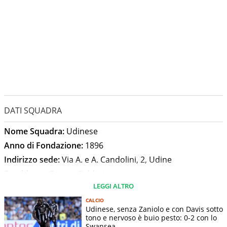
DATI SQUADRA
Nome Squadra:
Udinese
Anno di Fondazione:
1896
Indirizzo sede:
Via A. e A. Candolini, 2, Udine
Presidente:
Franco Soldati
LEGGI ALTRO
Allenatore:
Kosta Runjaic
Stadio:
Bluenergy Stadium
CALCIO
Udinese, senza Zaniolo e con Davis sotto
Capienza Stadio:
25144
tono e nervoso è buio pesto: 0-2 con lo
Swansea