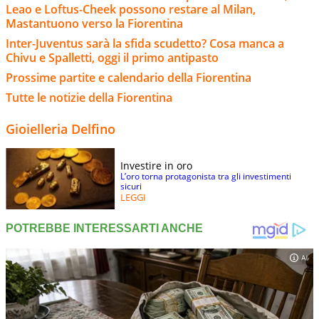
Leao e Loftus-Cheek possono restare al Milan,
Mastantuono verso la Fiorentina
Inter-Juventus sarà la sfida scudetto? Cosa manca a
Chivu e Spalletti, oggi il primo antipasto
Prossime partite e calendario della Fiorentina
Tutte le notizie della Fiorentina
Gioielleria Delfino
Investire in oro
L’oro torna protagonista tra gli investimenti
sicuri
LEGGI