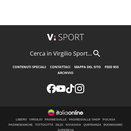
Cerca in Virgilio Sport...
CONTENUTI SPECIALI
CONTATTACI
MAPPA DEL SITO
FEED RSS
ARCHIVIO
LIBERO
VIRGILIO
PAGINEGIALLE
PAGINEGIALLE SHOP
PGCASA
PAGINEBIANCHE
TUTTOCITTÀ
DILEI
SIVIAGGIA
QUIFINANZA
BUONISSIMO
SUPEREVA