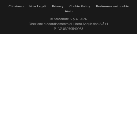
Chi siamo
Note Legali
Privacy
Cookie Policy
Preferenze sui cookie
Aiuto
© Italiaonline S.p.A. 2026
Direzione e coordinamento di Libero Acquisition S.á r.l.
P. IVA 03970540963