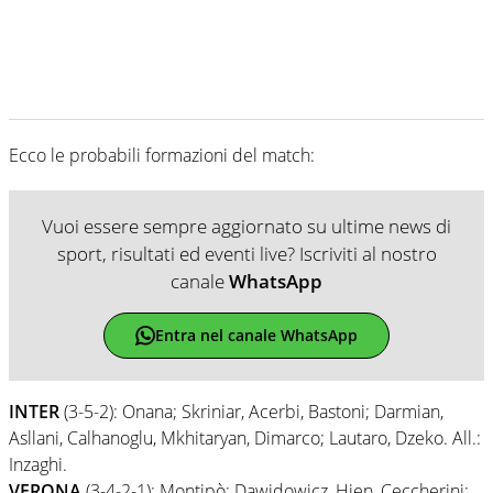
Ecco le probabili formazioni del match:
Vuoi essere sempre aggiornato su ultime news di
sport, risultati ed eventi live? Iscriviti al nostro
canale
WhatsApp
Entra nel canale WhatsApp
INTER
(3-5-2): Onana; Skriniar, Acerbi, Bastoni; Darmian,
Asllani, Calhanoglu, Mkhitaryan, Dimarco; Lautaro, Dzeko. All.:
Inzaghi.
VERONA
(3-4-2-1): Montipò; Dawidowicz, Hien, Ceccherini;