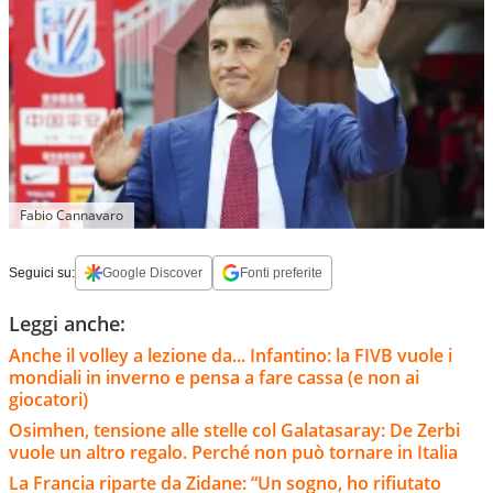
Fabio Cannavaro
Seguici su:
Google Discover
Fonti preferite
Leggi anche:
Anche il volley a lezione da... Infantino: la FIVB vuole i
mondiali in inverno e pensa a fare cassa (e non ai
giocatori)
Osimhen, tensione alle stelle col Galatasaray: De Zerbi
vuole un altro regalo. Perché non può tornare in Italia
La Francia riparte da Zidane: “Un sogno, ho rifiutato