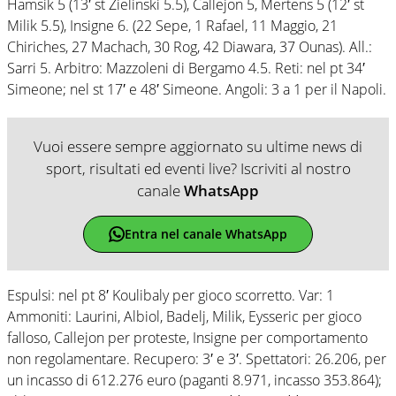
Hamsik 5 (13′ st Zielinski 5.5), Callejon 5, Mertens 5 (12′ st
Milik 5.5), Insigne 6. (22 Sepe, 1 Rafael, 11 Maggio, 21
Chiriches, 27 Machach, 30 Rog, 42 Diawara, 37 Ounas). All.:
Sarri 5. Arbitro: Mazzoleni di Bergamo 4.5. Reti: nel pt 34′
Simeone; nel st 17′ e 48′ Simeone. Angoli: 3 a 1 per il Napoli.
Vuoi essere sempre aggiornato su ultime news di
sport, risultati ed eventi live? Iscriviti al nostro
canale
WhatsApp
Entra nel canale WhatsApp
Espulsi: nel pt 8′ Koulibaly per gioco scorretto. Var: 1
Ammoniti: Laurini, Albiol, Badelj, Milik, Eysseric per gioco
falloso, Callejon per proteste, Insigne per comportamento
non regolamentare. Recupero: 3′ e 3′. Spettatori: 26.206, per
un incasso di 612.276 euro (paganti 8.971, incasso 353.864);