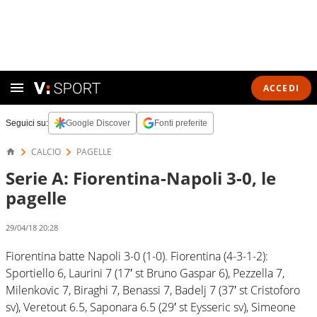
ACCEDI
Seguici su:
Google Discover
Fonti preferite
CALCIO
PAGELLE
Serie A: Fiorentina-Napoli 3-0, le
pagelle
29/04/18 20:28
Fiorentina batte Napoli 3-0 (1-0). Fiorentina (4-3-1-2):
Sportiello 6, Laurini 7 (17′ st Bruno Gaspar 6), Pezzella 7,
Milenkovic 7, Biraghi 7, Benassi 7, Badelj 7 (37′ st Cristoforo
sv), Veretout 6.5, Saponara 6.5 (29′ st Eysseric sv), Simeone