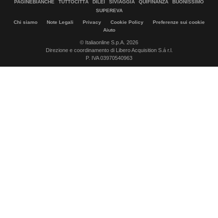
PAGINEBIANCHE
TUTTOCITTÀ
DILEI
SIVIAGGIA
QUIFINANZA
BUONISSIMO
SUPEREVA
Chi siamo
Note Legali
Privacy
Cookie Policy
Preferenze sui cookie
Aiuto
© Italiaonline S.p.A. 2026
Direzione e coordinamento di Libero Acquisition S.á r.l.
P. IVA 03970540963