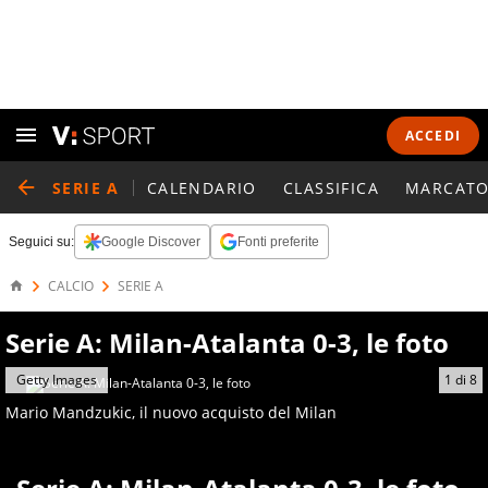
ACCEDI
SERIE A
CALENDARIO
CLASSIFICA
MARCATO
Seguici su:
Google Discover
Fonti preferite
CALCIO
SERIE A
Serie A: Milan-Atalanta 0-3, le foto
Getty Images
1
di
8
Mario Mandzukic, il nuovo acquisto del Milan