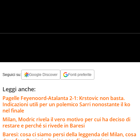
Seguici su:
Google Discover
Fonti preferite
Leggi anche:
Pagelle Feyenoord-Atalanta 2-1: Krstovic non basta.
Indicazioni utili per un polemico Sarri nonostante il ko
nel finale
Milan, Modric rivela il vero motivo per cui ha deciso di
restare e perché si rivede in Baresi
Baresi: cosa ci siamo persi della leggenda del Milan, cosa