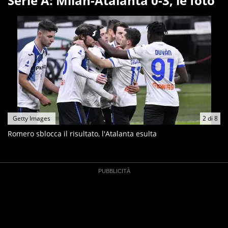
Serie A: Milan-Atalanta 0-3, le foto
Getty Images
2
di
8
Romero sblocca il risultato, l'Atalanta esulta