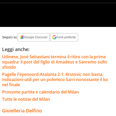
Seguici su:
Google Discover
Fonti preferite
Leggi anche:
Udinese, Josè Sebastiani termina il ritiro con la prima
squadra: il post del figlio di Amadeus e Sanremo sullo
sfondo
Pagelle Feyenoord-Atalanta 2-1: Krstovic non basta.
Indicazioni utili per un polemico Sarri nonostante il ko
nel finale
Prossime partite e calendario del Milan
Tutte le notizie del Milan
Gioielleria Delfino