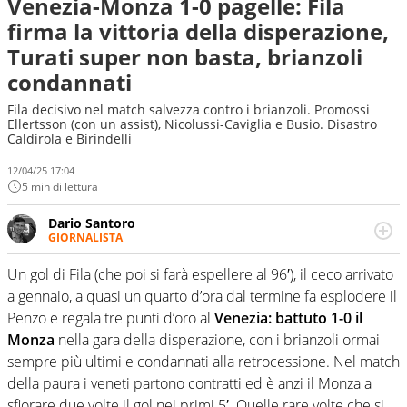
Venezia-Monza 1-0 pagelle: Fila
firma la vittoria della disperazione,
Turati super non basta, brianzoli
condannati
Fila decisivo nel match salvezza contro i brianzoli. Promossi
Ellertsson (con un assist), Nicolussi-Caviglia e Busio. Disastro
Caldirola e Birindelli
12/04/25 17:04
5 min di lettura
Dario Santoro
GIORNALISTA
Scrive, commenta, racconta lo sport in tutte le
sfaccettature. Tocca l'apice quando ha modo di
Un gol di Fila (che poi si farà espellere al 96′), il ceco arrivato
concentrarsi sulle interviste ai grandi protagonisti
a gennaio, a quasi un quarto d’ora dal termine fa esplodere il
Penzo e regala tre punti d’oro al
Venezia:
battuto 1-0 il
Monza
nella gara della disperazione, con i brianzoli ormai
sempre più ultimi e condannati alla retrocessione. Nel match
della paura i veneti partono contratti ed è anzi il Monza a
sfiorare due volte il gol nei primi 5′. Quelle rare volte che si