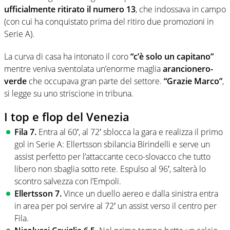
ufficialmente ritirato il numero 13
, che indossava in campo
(con cui ha conquistato prima del ritiro due promozioni in
Serie A).
La curva di casa ha intonato il coro
“c’è solo un capitano”
mentre veniva sventolata un’enorme maglia
arancionero-
verde
che occupava gran parte del settore.
“Grazie Marco”
,
si legge su uno striscione in tribuna.
I top e flop del Venezia
Fila 7.
Entra al 60′, al 72′ sblocca la gara e realizza il primo
gol in Serie A: Ellertsson sbilancia Birindelli e serve un
assist perfetto per l’attaccante ceco-slovacco che tutto
libero non sbaglia sotto rete. Espulso al 96′, salterà lo
scontro salvezza con l’Empoli.
Ellertsson 7.
Vince un duello aereo e dalla sinistra entra
in area per poi servire al 72′ un assist verso il centro per
Fila.