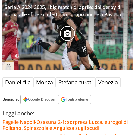
Serie A 2024-2025, i big match di aprile: dal derby di
Roma alle sfide scudetto, in campo anche a Pasqua
IPA
Daniel fila
Monza
Stefano turati
Venezia
Seguici su:
Google Discover
Fonti preferite
Leggi anche:
Pagelle Napoli-Osasuna 2-1: sorpresa Lucca, eurogol di
Politano. Spinazzola e Anguissa sugli scudi