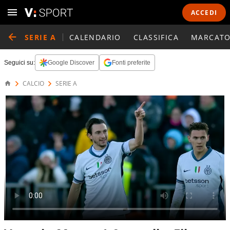
ACCEDI
SERIE A
CALENDARIO
CLASSIFICA
MARCATO
Seguici su:
Google Discover
Fonti preferite
CALCIO
SERIE A