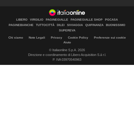
LIBERO
VIRGILIO
PAGINEGIALLE
PAGINEGIALLE SHOP
PGCASA
PAGINEBIANCHE
TUTTOCITTÀ
DILEI
SIVIAGGIA
QUIFINANZA
BUONISSIMO
SUPEREVA
Chi siamo
Note Legali
Privacy
Cookie Policy
Preferenze sui cookie
Aiuto
© Italiaonline S.p.A. 2026
Direzione e coordinamento di Libero Acquisition S.á r.l.
P. IVA 03970540963