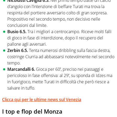
Nicolussi Caviglia 6.5.
Nel primo tempo batte un calcio
d’angolo con l’intenzione di beffare Turati ma trova la
respinta del portiere avversario colto di gran sorpresa.
Propositivo nel secondo tempo, non decisivo nelle
conclusioni dal limite.
Busio 6.5.
Tra i migliori a centrocampo. Riceve molti falli
di gioco in fase di interdizione, dopo il recupero del
pallone agli avversari.
Zerbin 6.5.
Tenta numerosi dribbling sulla fascia destra,
costringe Ciurria ad abbassarsi notevolmente nel secondo
tempo.
Marcandalli 6.
Gioca per 60′, preciso nei passaggi e
pericoloso in fase offensiva: al 29′, su sponda di Idzes ma
in fuorigioco, mette Turati in difficoltà che però riesce a
salvare in tuffo.
Clicca qui per le ultime news sul Venezia
I top e flop del Monza