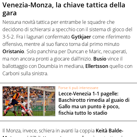
Venezia-Monza, la chiave tattica della
gara
Nessuna novità tattica per entrambe le squadre che
decidono di schierarsi a specchio con il sistema di gioco del
3-5-2. Fra i lagunari confermato
Gytkjaer
come riferimento
offensivo, mentre al suo fianco torna dal primo minuto
Oristanio
. Solo panchina per Duncan e Maric, recuperati,
ma non ancora pronti a giocare dall’inizio.
Busio
vince il
ballottaggio con Doumbia in mediana,
Ellertsson
quello con
Carboni sulla sinistra.
Forse ti può interessare
Lecce-Venezia 1-1 pagelle:
Baschirotto rimedia al guaio di
Gallo ma un punto è poco,
fischia tutto lo stadio
Il Monza, invece, schiera in avanti la coppia
Keità Balde-