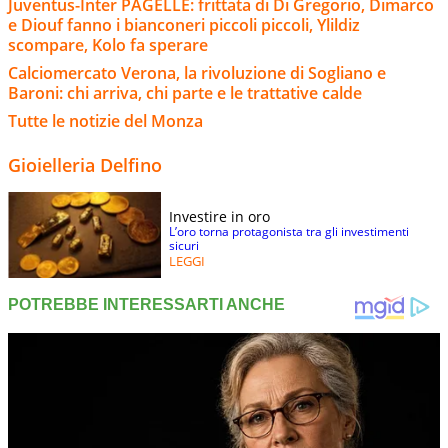
Juventus-Inter PAGELLE: frittata di Di Gregorio, Dimarco
e Diouf fanno i bianconeri piccoli piccoli, Ylildiz
scompare, Kolo fa sperare
Calciomercato Verona, la rivoluzione di Sogliano e
Baroni: chi arriva, chi parte e le trattative calde
Tutte le notizie del Monza
Gioielleria Delfino
Investire in oro
L’oro torna protagonista tra gli investimenti
sicuri
LEGGI