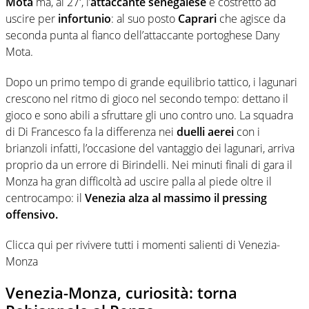
Mota
ma, al 27′, l’
attaccante senegalese
è costretto ad
uscire per
infortunio
: al suo posto
Caprari
che agisce da
seconda punta al fianco dell’attaccante portoghese Dany
Mota.
Dopo un primo tempo di grande equilibrio tattico, i lagunari
crescono nel ritmo di gioco nel secondo tempo: dettano il
gioco e sono abili a sfruttare gli uno contro uno. La squadra
di Di Francesco fa la differenza nei
duelli aerei
con i
brianzoli infatti, l’occasione del vantaggio dei lagunari, arriva
proprio da un errore di Birindelli. Nei minuti finali di gara il
Monza ha gran difficoltà ad uscire palla al piede oltre il
centrocampo: il
Venezia alza al massimo il pressing
offensivo.
Clicca qui per rivivere tutti i momenti salienti di Venezia-
Monza
Venezia-Monza, curiosità: torna