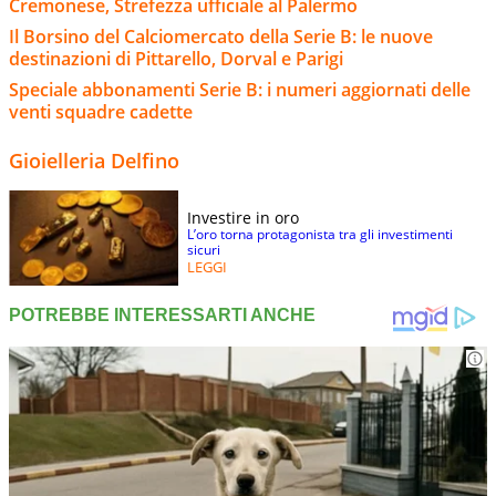
Cremonese, Strefezza ufficiale al Palermo
Il Borsino del Calciomercato della Serie B: le nuove
destinazioni di Pittarello, Dorval e Parigi
Speciale abbonamenti Serie B: i numeri aggiornati delle
venti squadre cadette
Gioielleria Delfino
Investire in oro
L’oro torna protagonista tra gli investimenti
sicuri
LEGGI