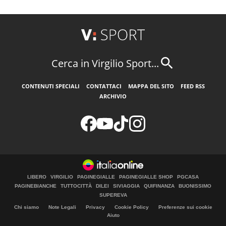
Cerca in Virgilio Sport...
CONTENUTI SPECIALI
CONTATTACI
MAPPA DEL SITO
FEED RSS
ARCHIVIO
LIBERO
VIRGILIO
PAGINEGIALLE
PAGINEGIALLE SHOP
PGCASA
PAGINEBIANCHE
TUTTOCITTÀ
DILEI
SIVIAGGIA
QUIFINANZA
BUONISSIMO
SUPEREVA
Chi siamo
Note Legali
Privacy
Cookie Policy
Preferenze sui cookie
Aiuto