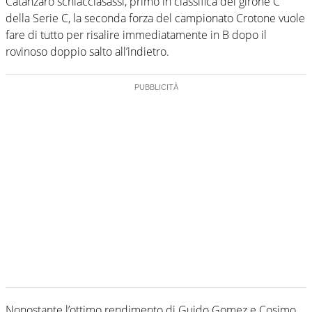
Catanzaro schiacciasassi, primo in classifica del girone C
della Serie C, la seconda forza del campionato Crotone vuole
fare di tutto per risalire immediatamente in B dopo il
rovinoso doppio salto all’indietro.
Nonostante l’ottimo rendimento di Guido Gomez e Cosimo