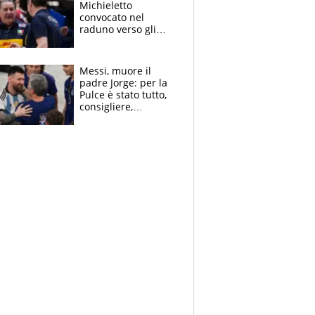
Michieletto
convocato nel
raduno verso gli
Europei. A sorpresa
torna Rychlicki
Messi, muore il
padre Jorge: per la
Pulce è stato tutto,
consigliere,
manager, amico e
capofamiglia