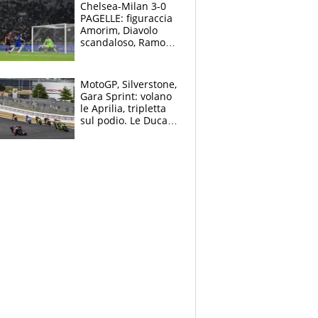
Chelsea-Milan 3-0
PAGELLE: figuraccia
Amorim, Diavolo
scandaloso, Ramos
già rimandato
MotoGP, Silverstone,
Gara Sprint: volano
le Aprilia, tripletta
sul podio. Le Ducati
crollano