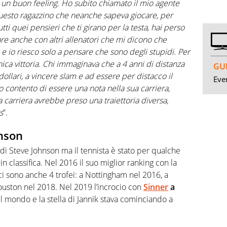
o un buon feeling. Ho subito chiamato il mio agente
questo ragazzino che neanche sapeva giocare, per
Tutti quei pensieri che ti girano per la testa, hai perso
e anche con altri allenatori che mi dicono che
e io riesco solo a pensare che sono degli stupidi. Per
ca vittoria. Chi immaginava che a 4 anni di distanza
GUI
dollari, a vincere slam e ad essere per distacco il
Even
 contento di essere una nota nella sua carriera,
 carriera avrebbe preso una traiettoria diversa,
s
”.
nhson
di Steve Johnson ma il tennista è stato per qualche
n classifica. Nel 2016 il suo miglior ranking con la
i sono anche 4 trofei: a Nottingham nel 2016, a
uston nel 2018. Nel 2019 l’incrocio con
Sinner
a
 mondo e la stella di Jannik stava cominciando a