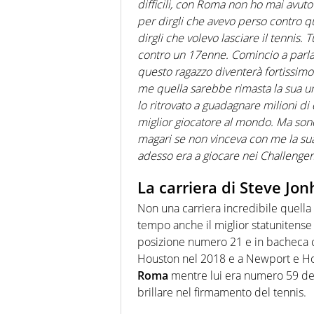
difficili, con Roma non ho mai avut
per dirgli che avevo perso contro 
dirgli che volevo lasciare il tennis. 
contro un 17enne. Comincio a parlar
questo ragazzo diventerà fortissimo 
me quella sarebbe rimasta la sua uni
lo ritrovato a guadagnare milioni di 
miglior giocatore al mondo. Ma sono
magari se non vinceva con me la sua
adesso era a giocare nei Challenger
La carriera di Steve Jo
Non una carriera incredibile quella 
tempo anche il miglior statunitense i
posizione numero 21 e in bacheca c
Houston nel 2018 e a Newport e Ho
Roma
mentre lui era numero 59 del
brillare nel firmamento del tennis.