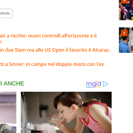
eferite
i a rischio: nuovi controlli all’orizzonte e il
n
n due Slam ma allo US Open il favorito è Alcaraz.
ti a Sinner: in campo nel doppio misto con l’ex