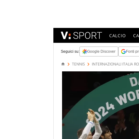
CALCIO
C
Seguici su:
Google Discover
Fonti pr
TENNIS
INTERNAZIONALI ITALIA R