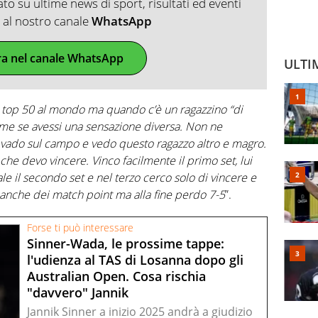
o su ultime news di sport, risultati ed eventi
ti al nostro canale
WhatsApp
ra nel canale WhatsApp
ULTI
 i top 50 al mondo ma quando c’è un ragazzino “di
ome se avessi una sensazione diversa. Non ne
 vado sul campo e vedo questo ragazzo altro e magro.
che devo vincere. Vinco facilmente il primo set, lui
 il secondo set e nel terzo cerco solo di vincere e
 anche dei match point ma alla fine perdo 7-5
”.
Forse ti può interessare
Sinner-Wada, le prossime tappe:
l'udienza al TAS di Losanna dopo gli
Australian Open. Cosa rischia
"davvero" Jannik
Jannik Sinner a inizio 2025 andrà a giudizio