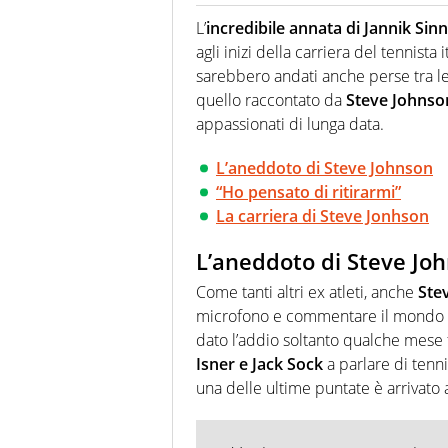
Per lui gli sport americani non 
innata di trovare la notizia do
L’
incredibile annata di Jannik Sin
agli inizi della carriera del tennist
sarebbero andati anche perse tra le 
quello raccontato da
Steve Johnso
appassionati di lunga data.
L’aneddoto di Steve Johnson
“Ho pensato di ritirarmi”
La carriera di Steve Jonhson
L’aneddoto di Steve Jo
Come tanti altri ex atleti, anche
Ste
microfono e commentare il mondo de
dato l’addio soltanto qualche mese 
Isner e Jack Sock
a parlare di tenni
una delle ultime puntate è arrivat