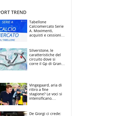
ORT TREND
Tabellone
Calciomercato Serie
A. Movimenti,
acquisti e cessioni:
estate 2026-27
Silverstone, le
caratteristiche del
circuito dove si
corre il Gp di Gran
Bretagna del
Motomondiale
Vingegaard, aria di
ritiro a fine
stagione? Le voci si
intensificano.
Pogacar, niente
Sanremo nel 2027:
vuole la Roubaix
De Giorgi ci crede: