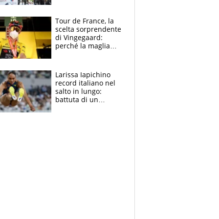
rito della Norvegia
di Haaland e
compagni
Tour de France, la
scelta sorprendente
di Vingegaard:
perché la maglia
gialla indossa la
mascherina, il
rischio da evitare
Larissa Iapichino
record italiano nel
salto in lungo:
battuta di un
centimetro mamma
Fiona May