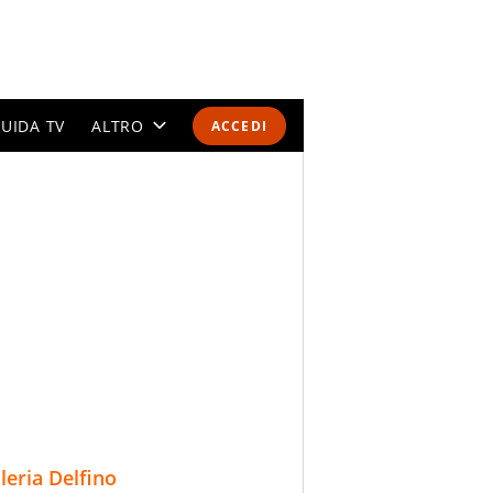
UIDA TV
ALTRO
ACCEDI
CALENDARI E CLASSIFICHE
ALTRI SPORT
MONDIALI 2026
OLIMPIADI
GOSSIP
LIFESTYLE
lleria Delfino