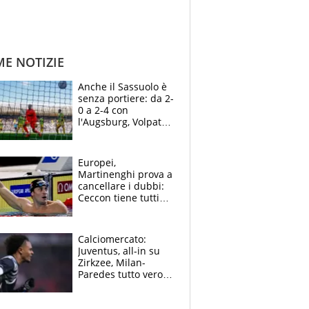
ME NOTIZIE
Anche il Sassuolo è
senza portiere: da 2-
0 a 2-4 con
l'Augsburg, Volpato
non basta, che
errori di Muric
Europei,
Martinenghi prova a
cancellare i dubbi:
Ceccon tiene tutti
col fiato sospeso.
Pellegrini punta su
Curtis
Calciomercato:
Juventus, all-in su
Zirkzee, Milan-
Paredes tutto vero,
Lukaku lascia il
Napoli