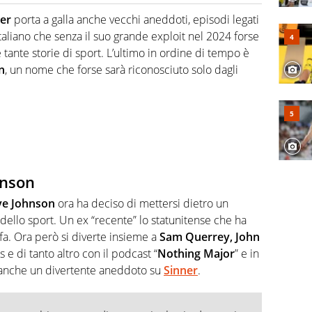
hanno segreti: basket, football, baseball e la capacità
ve altri non vedono granché
ner
porta a galla anche vecchi aneddoti, episodi legati
a italiano che senza il suo grande exploit nel 2024 forse
tante storie di sport. L’ultimo in ordine di tempo è
n
, un nome che forse sarà riconosciuto solo dagli
hnson
ve Johnson
ora ha deciso di mettersi dietro un
llo sport. Un ex “recente” lo statunitense che ha
fa. Ora però si diverte insieme a
Sam Querrey, John
s e di tanto altro con il podcast “
Nothing Major
” e in
o anche un divertente aneddoto su
Sinner
.