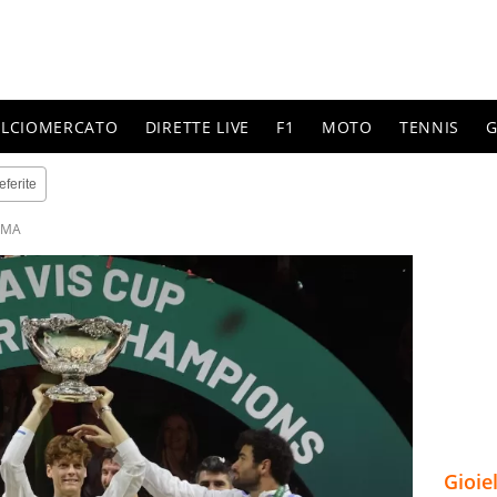
ALCIOMERCATO
DIRETTE LIVE
F1
MOTO
TENNIS
G
eferite
OMA
Gioie