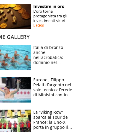
STORIE
Investire in oro
L’oro torna
SPECIALI
protagonista tra gli
investimenti sicuri
LEGGI
ESPERTI
ME GALLERY
CONTATTI
Italia di bronzo
anche
nell’acrobatica:
dominio nel
medagliere, ora
tocca a Ceccon, Curti
e compagni
Europei, Filippo
continuare
Pelati d’argento nel
solo tecnico: l’erede
di Minisini continua
a stupire, Los
Angeles è già nel
mirino
La “Viking Row”
sbarca al Tour de
France: la Uno-X
porta in gruppo il