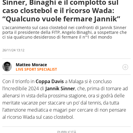
Sinner, Binaghi e il complotto sul
caso clostebol e il ricorso Wada:
“Qualcuno vuole fermare Jannik”
L'accanimento sul caso clostebol nei confronti di Jannik Sinner
porta il presidente della FITP, Angelo Binaghi, a sospettare che
ci sia qualcuno desideroso di fermare il n°1 del mondo
26/11/24 13:12
Matteo Morace
LIVE SPORT SPECIALIST
La multimedialità quale approccio personale e
professionale. Ama raccontare lo sport focalizzando ogni
Con il trionfo in
Coppa Davis
a Malaga si è concluso
attenzione sul tempo reale: la verità della dirette non
l’incredibile 2024 di
Jannik Sinner
, che, prima di tornare ad
sono opinioni ma fatti
allenarsi in vista della prossima stagione, ora si godrà delle
meritate vacanze per staccare un po’ dal tennis, da tutta
l’attenzione mediatica e magari per cercare di non pensare
al ricorso Wada sul caso clostebol.