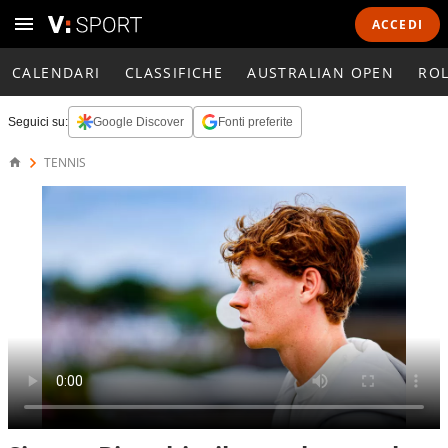
ACCEDI
CALENDARI
CLASSIFICHE
AUSTRALIAN OPEN
RO
Seguici su:
Google Discover
Fonti preferite
TENNIS