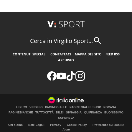
Cerca in Virgilio Sport...
CONTENUTI SPECIALI
CONTATTACI
MAPPA DEL SITO
FEED RSS
ARCHIVIO
LIBERO
VIRGILIO
PAGINEGIALLE
PAGINEGIALLE SHOP
PGCASA
PAGINEBIANCHE
TUTTOCITTÀ
DILEI
SIVIAGGIA
QUIFINANZA
BUONISSIMO
SUPEREVA
Chi siamo
Note Legali
Privacy
Cookie Policy
Preferenze sui cookie
Aiuto