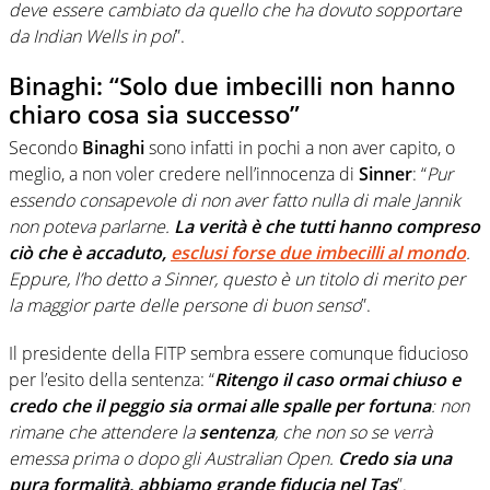
deve essere cambiato da quello che ha dovuto sopportare
da Indian Wells in poi
”.
Binaghi: “Solo due imbecilli non hanno
chiaro cosa sia successo”
Secondo
Binaghi
sono infatti in pochi a non aver capito, o
meglio, a non voler credere nell’innocenza di
Sinner
: “
Pur
essendo consapevole di non aver fatto nulla di male Jannik
non poteva parlarne.
La verità è che tutti hanno compreso
ciò che è accaduto,
esclusi forse due imbecilli al mondo
.
Eppure, l’ho detto a Sinner, questo è un titolo di merito per
la maggior parte delle persone di buon senso
”.
Il presidente della FITP sembra essere comunque fiducioso
per l’esito della sentenza: “
Ritengo il caso ormai chiuso e
credo che il peggio sia ormai alle spalle per fortuna
: non
rimane che attendere la
sentenza
, che non so se verrà
emessa prima o dopo gli Australian Open.
Credo sia una
pura formalità, abbiamo grande fiducia nel Tas
”.