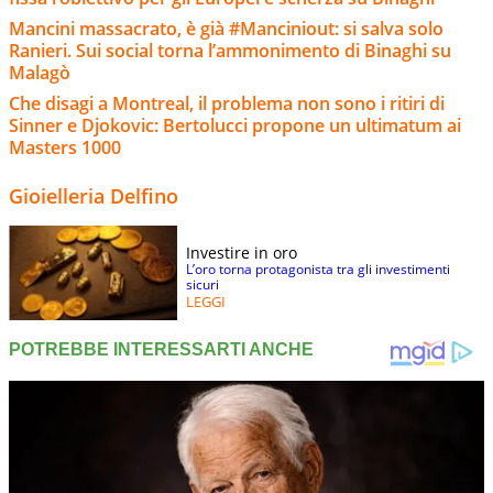
Mancini massacrato, è già #Manciniout: si salva solo
Ranieri. Sui social torna l’ammonimento di Binaghi su
Malagò
Che disagi a Montreal, il problema non sono i ritiri di
Sinner e Djokovic: Bertolucci propone un ultimatum ai
Masters 1000
Gioielleria Delfino
Investire in oro
L’oro torna protagonista tra gli investimenti
sicuri
LEGGI