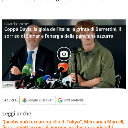
Coppa Davis, la gioia dell’Italia: la grinta di Berrettini, il
sorriso di Sinner e l’energia della panchina azzurra
Ansa
Seguici su:
Google Discover
Fonti preferite
Leggi anche:
“Jacobs può tornare quello di Tokyo”, Mei carica Marcell,
fissa l’obiettivo per gli Europei e scherza su Binaghi