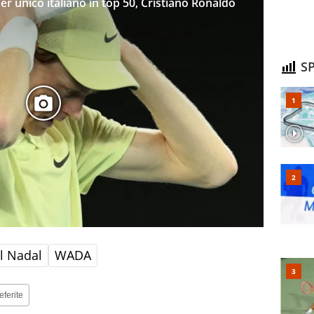
ner unico italiano in top 50, Cristiano Ronaldo
SP
l Nadal
WADA
eferite