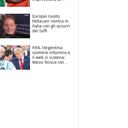
Doualla. Jacobs?
Ecco come è rinato”.
E svela la sorpresa
Europei nuoto,
agli Europei
Pellacani rientra in
Italia con gli azzurri
dei tuffi
FIFA, l’Argentina
sostiene Infantino e
il web si scatena:
Messi finisce nei
meme, la Seleccion
travolta dalle
polemiche