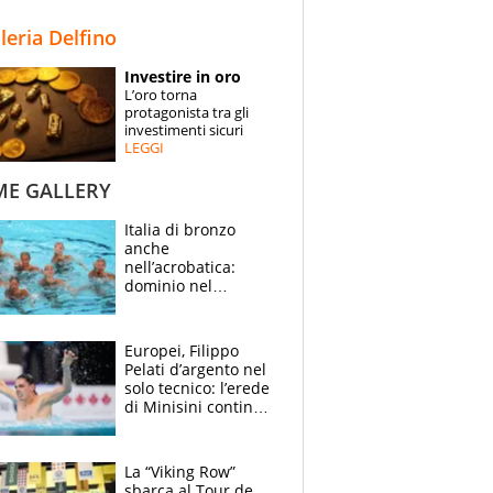
STORIE
lleria Delfino
SPECIALI
Investire in oro
L’oro torna
ESPERTI
protagonista tra gli
investimenti sicuri
LEGGI
CONTATTI
ME GALLERY
Italia di bronzo
anche
nell’acrobatica:
dominio nel
medagliere, ora
tocca a Ceccon, Curti
e compagni
Europei, Filippo
continuare
Pelati d’argento nel
solo tecnico: l’erede
di Minisini continua
a stupire, Los
Angeles è già nel
mirino
La “Viking Row”
sbarca al Tour de