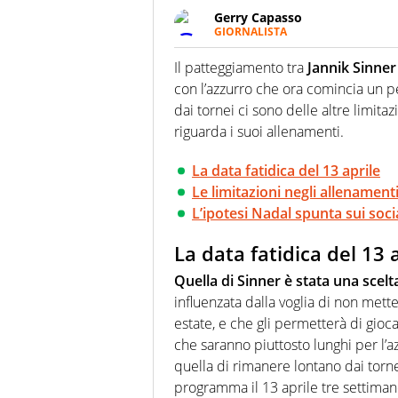
Gerry Capasso
GIORNALISTA
Per lui gli sport americani non 
innata di trovare la notizia do
Il patteggiamento tra
Jannik Sinner
con l’azzurro che ora comincia un pe
dai tornei ci sono delle altre limi
riguarda i suoi allenamenti.
La data fatidica del 13 aprile
Le limitazioni negli allenament
L’ipotesi Nadal spunta sui soci
La data fatidica del 13 
Quella di Sinner è stata una scelt
influenzata dalla voglia di non mett
estate, e che gli permetterà di gioc
che saranno piuttosto lunghi per l’az
quella di rimanere lontano dai tornei
programma il 13 aprile tre settiman