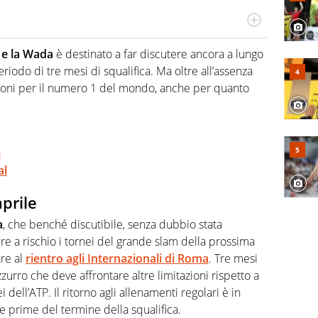
hanno segreti: basket, football, baseball e la capacità
ve altri non vedono granché
 e la Wada
è destinato a far discutere ancora a lungo
riodo di tre mesi di squalifica. Ma oltre all’assenza
tazioni per il numero 1 del mondo, anche per quanto
i
al
aprile
a
, che benché discutibile, senza dubbio stata
ere a rischio i tornei del grande slam della prossima
are al
rientro agli Internazionali di Roma
. Tre mesi
zurro che deve affrontare altre limitazioni rispetto a
 dell’ATP. Il ritorno agli allenamenti regolari è in
e prime del termine della squalifica.