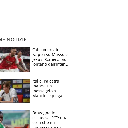
ME NOTIZIE
Calciomercato:
Napoli su Musso e
Jesus, Romero più
lontano dall’Inter,
delirio Mastantuono,
Juve su Trubin. Il
tabellone
Italia, Palestra
manda un
messaggio a
Mancini, spiega il
motivo del no
all’Inter e lancia
l'alleanza con
Bragagna in
Donnarumma
esclusiva: “C’è una
cosa che mi
impressiona di