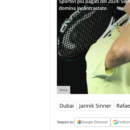
Sportivi più pagati del 2024: Sin
domina incontrastato
Ansa
Dubai
Jannik Sinner
Rafae
Seguici su:
Google Discover
Fonti pr