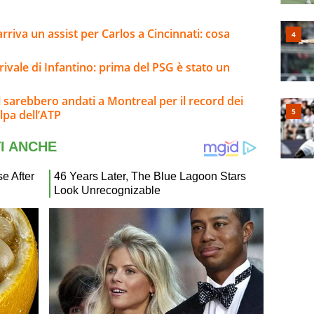
 arriva un assist per Carlos a Cincinnati: cosa
 rivale di Infantino: prima del PSG è stato un
 sarebbero andati a Montreal per il record dei
olpa dell’ATP