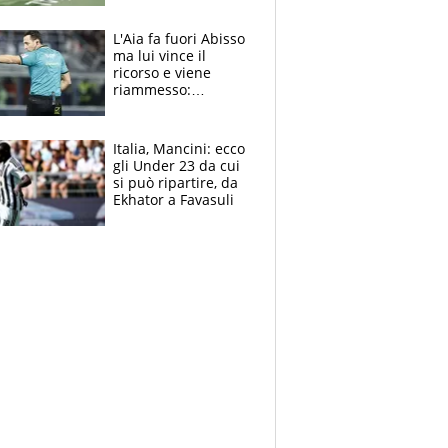
colpa della tosse
L'Aia fa fuori Abisso
ma lui vince il
ricorso e viene
riammesso:
continua momento
nero per gli arbitri
Italia, Mancini: ecco
gli Under 23 da cui
si può ripartire, da
Ekhator a Favasuli