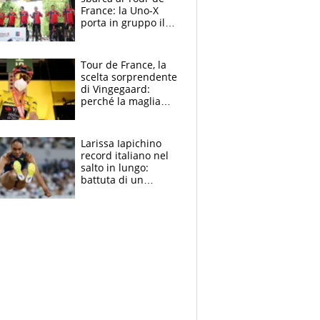
France: la Uno-X
porta in gruppo il
rito della Norvegia
di Haaland e
compagni
Tour de France, la
scelta sorprendente
di Vingegaard:
perché la maglia
gialla indossa la
mascherina, il
rischio da evitare
Larissa Iapichino
record italiano nel
salto in lungo:
battuta di un
centimetro mamma
Fiona May