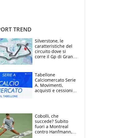
ORT TREND
Silverstone, le
caratteristiche del
circuito dove si
corre il Gp di Gran
Bretagna del
Motomondiale
Tabellone
Calciomercato Serie
A. Movimenti,
acquisti e cessioni:
estate 2026-27
Cobolli, che
succede? Subito
fuori a Montreal
contro Hanfmann,
per Flavio è tutta