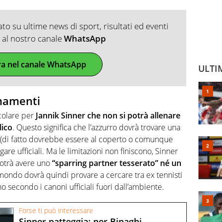
o su ultime news di sport, risultati ed eventi
ti al nostro canale
WhatsApp
ra nel canale WhatsApp
ULTI
enamenti
colare per
Jannik Sinner che non si potrà allenare
lico
. Questo significa che l’azzurro dovrà trovare una
co (di fatto dovrebbe essere al coperto o comunque
gare ufficiali. Ma le limitazioni non finiscono, Sinner
 potrà avere uno
“sparring partner tesserato” né un
 mondo dovrà quindi provare a cercare tra ex tennisti
econdo i canoni ufficiali fuori dall’ambiente.
Forse ti può interessare
Sinner patteggia: per Binaghi