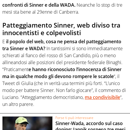
confronti di Sinner e della WADA.
Neanche lo stop di tre
mesi sta bene al 29enne di Canberra.
Patteggiamento Sinner, web diviso tra
innocentisti e colpevolisti
E
il popolo del web, cosa ne pensa del patteggiamento
tra Sinner e WADA?
In tantissimi si sono immediatamente
schierati al fianco del rosso di San Candido, più o meno
allineandosi alle posizioni del presidente federale Binaghi.
“
Praticament
e hanno riconosciuto l’innocenza di Sinner
ma in qualche modo gli devono rompere le scatole
“, il
Tweet di Giulia (che in verità usa termini più forti. “L’unico
modo per battere Sinner. Non farlo giocare”, il commento di
Luciano. “Atteggiamento democristiano,
ma condivisibile
“,
un altro parere.
Forse ti può interessare
Sinner-Wada, accordo sul caso
doping: Jannik sospeso tre mesi,