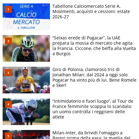
Tabellone Calciomercato Serie A.
Movimenti, acquisti e cessioni: estate
2026-27
“Seixas erede di Pogacar”, la UAE
prepara la mossa di mercato che agita
la Francia. Ciccone, che beffa alla Vuelta
a Burgos
Giro di Polonia, clamoroso tris di
Jonathan Milan: dal 2024 a oggi solo
Pogacar ha vinto più di lui. Bene Romele
e Skerl
“Intimidatorio e fuori luogo”, al Tour de
France femminile scoppia lo scandalo:
un uomo controlla i reggiseni delle
atlete
Milan-Inter, da brividi l'omaggio a
Baresi prima della gara: la maglia del