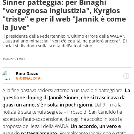
Sinner patteggia: per Binaghi
"vergognosa ingiustizia", Kyrgios
"triste" e per il web "Jannik è come
la Juve"
Il presidente della Federtennis: "L'ultimo errore della WADA".
L'australiano minaccia: "Non c'è equità, ne parlerò ancora". E i
social si dividono sulla scelta dell'altoatesino.
15/02/25 13:00
Rino Dazzo
GIORNALISTA
Se mai ci fosse modo di traslare il glossario del calcio in
una nicchia di esperti, lui ne farebbe parte. Non si perde
Alla fine bastava sedersi attorno a un tavolo e patteggiare.
La
una svista arbitrale né gli umori social del mondo delle
questione doping di Jannik Sinner, che si trascinava da
curve
quasi un anno, s’è risolta in pochi giorni
. Dal 9 – ma la
notizia è stata tenuta segreta – il rosso di San Candido ha
accettato l’auto-sospensione, da oggi ha accolto in toto la
proposta dei legali della WADA.
Un accordo, un vero e
proprio patteggiamento.
Formalmente Jannik non è stato