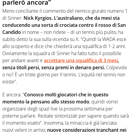
parlerò ancora”
Meno conciliante il commento del nemico giurato numero 1
di Sinner:
Nick Kyrgios. L’australiano, che da mesi sta
conducendo una sorta di crociata contro il rosso di San
Candido
in nome – non ridete – di un tennis più pulito, ha
subito detto la sua sulla vicenda su X: “Quindi la WADA esce
allo scoperto e dice che chiederà una squalifica di 1-2 anni.
Ovviamente la squadra di Sinner ha fatto tutto il possibile
per andare avanti e
accettare una squalifica di 3 mesi
,
senza titoli persi, senza premi in denaro persi.
Colpevole
o no? È un triste giorno per il tennis. L’equità nel tennis non
esiste”.
E ancora: “
Conosco molti giocatori che in questo
momento la pensano allo stesso modo
, quindi vorrei
organizzare degli spazi live la prossima settimana per
poterne parlare. Restate sintonizzati per sapere quando sarà
il momento esatto”. Insomma, la minaccia è già lanciata:
nuovi veleni in arrivo,
nuove considerazioni tranchant nei