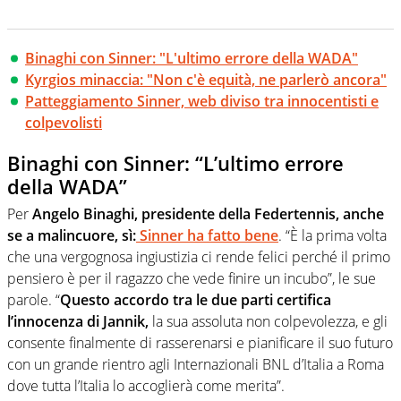
Binaghi con Sinner: "L'ultimo errore della WADA"
Kyrgios minaccia: "Non c'è equità, ne parlerò ancora"
Patteggiamento Sinner, web diviso tra innocentisti e
colpevolisti
Binaghi con Sinner: “L’ultimo errore
della WADA”
Per
Angelo Binaghi, presidente della Federtennis, anche
se a malincuore, sì:
Sinner ha fatto bene
. “È la prima volta
che una vergognosa ingiustizia ci rende felici perché il primo
pensiero è per il ragazzo che vede finire un incubo”, le sue
parole. “
Questo accordo tra le due parti certifica
l’innocenza di Jannik,
la sua assoluta non colpevolezza, e gli
consente finalmente di rasserenarsi e pianificare il suo futuro
con un grande rientro agli Internazionali BNL d’Italia a Roma
dove tutta l’Italia lo accoglierà come merita”.