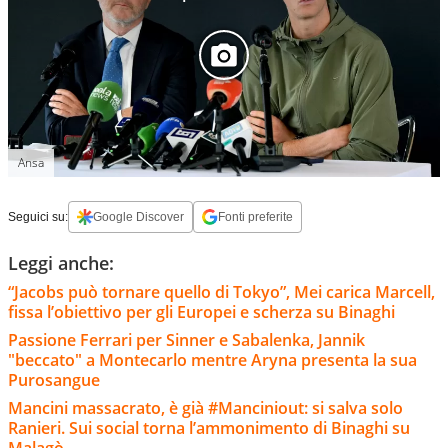
Ansa
Seguici su:
Google Discover
Fonti preferite
Leggi anche:
“Jacobs può tornare quello di Tokyo”, Mei carica Marcell,
fissa l’obiettivo per gli Europei e scherza su Binaghi
Passione Ferrari per Sinner e Sabalenka, Jannik
"beccato" a Montecarlo mentre Aryna presenta la sua
Purosangue
Mancini massacrato, è già #Manciniout: si salva solo
Ranieri. Sui social torna l’ammonimento di Binaghi su
Malagò