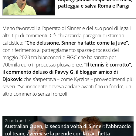
patteggia e salva Roma e Parigi
Meno favorevoli all’operato di Sinner e del suo pool di legali
altri tipi di commenti. C’è chi azzarda paragoni di stampo
calcistico:
“Che delusione, Sinner ha fatto come la Juve”,
con riferimento al patteggiamento spazza-processi del
maggio 2023 tra bianconeri e FIGC che ha sanato per
700mila euro il processo plusvalenze.
“Il tennis è corrotto”,
il commento deluso di Pavvy G, il blogger amico di
Djokovic
che s’aspettava – come Kyrgios – provvedimenti più
severi. “Se innocente doveva andare avanti fino in fondo”, un
altro commento senza fronzoli.
Australian Open, la seconda volta di Sinner: l’abbraccio
col team, Zverev se la prende con la racchetta