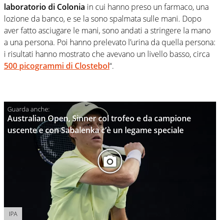
laboratorio di Colonia
in cui hanno preso un farmaco, una
lozione da banco, e se la sono spalmata sulle mani. Dopo
aver fatto asciugare le mani, sono andati a stringere la mano
a una persona. Poi hanno prelevato l’urina da quella persona:
i risultati hanno mostrato che avevano un livello basso, circa
500 picogrammi di Clostebol
“.
Australian Open, Sinner col trofeo e da campione
uscente e con Sabalenka c’è un legame speciale
IPA