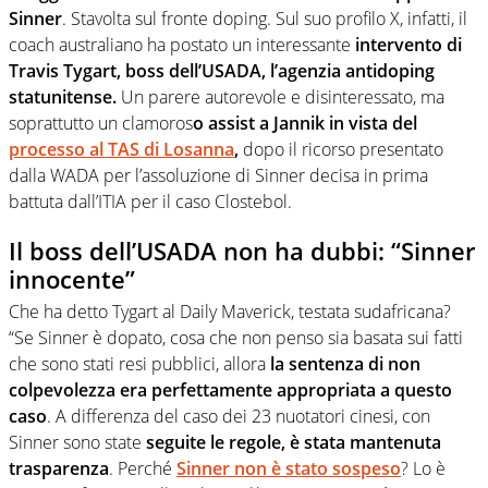
Sinner
. Stavolta sul fronte doping. Sul suo profilo X, infatti, il
coach australiano ha postato un interessante
intervento di
Travis Tygart, boss dell’USADA, l’agenzia antidoping
statunitense.
Un parere autorevole e disinteressato, ma
soprattutto un clamoros
o assist a Jannik in vista del
processo al TAS di Losanna
,
dopo il ricorso presentato
dalla WADA per l’assoluzione di Sinner decisa in prima
battuta dall’ITIA per il caso Clostebol.
Il boss dell’USADA non ha dubbi: “Sinner
innocente”
Che ha detto Tygart al Daily Maverick, testata sudafricana?
“Se Sinner è dopato, cosa che non penso sia basata sui fatti
che sono stati resi pubblici, allora
la sentenza di non
colpevolezza era perfettamente appropriata a questo
caso
. A differenza del caso dei 23 nuotatori cinesi, con
Sinner sono state
seguite le regole, è stata mantenuta
trasparenza
. Perché
Sinner non è stato sospeso
? Lo è