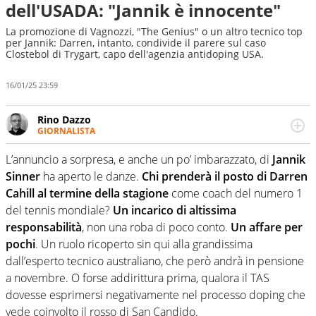
dell'USADA: "Jannik è innocente"
La promozione di Vagnozzi, "The Genius" o un altro tecnico top
per Jannik: Darren, intanto, condivide il parere sul caso
Clostebol di Trygart, capo dell'agenzia antidoping USA.
16/01/25 23:59
Rino Dazzo
GIORNALISTA
Se mai ci fosse modo di traslare il glossario del calcio in
una nicchia di esperti, lui ne farebbe parte. Non si perde
L’annuncio a sorpresa, e anche un po’ imbarazzato, di
Jannik
una svista arbitrale né gli umori social del mondo delle
Sinner
ha aperto le danze.
Chi prenderà il posto di Darren
curve
Cahill al termine della stagione
come coach del numero 1
del tennis mondiale?
Un incarico di altissima
responsabilità
, non una roba di poco conto.
Un affare per
pochi
. Un ruolo ricoperto sin qui alla grandissima
dall’esperto tecnico australiano, che però andrà in pensione
a novembre. O forse addirittura prima, qualora il TAS
dovesse esprimersi negativamente nel processo doping che
vede coinvolto il rosso di San Candido.