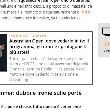
stenti, è di
squalificare Jannik per uno o due anni:
ell’uno e nell’altro caso. E a proposito di mazzate, c’è
 il numero 1 al mondo: si tratta naturalmente di
Nick
er allenamenti e interviste, ha ricominciato a
Forse ti può interessare
Australian Open, dove vederlo in tv: il
GUI
programma, gli orari e i protagonisti
Even
più attesi
Tutto quello che c’è da sapere sul primo
slam del 2025: i possibili avversari di Jannik
Sinner e Jasmine Paolini, il calendario dei
match e dove vederlo in televisione e
streaming
nner: dubbi e ironie sulle porte
e
è a porte chiuse, tutto questo è veramente