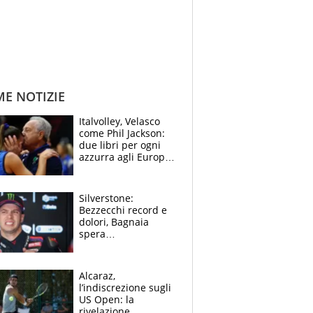
ME NOTIZIE
Italvolley, Velasco
come Phil Jackson:
due libri per ogni
azzurra agli Europei.
Quello per Sylla è
“geniale”
Silverstone:
Bezzecchi record e
dolori, Bagnaia
spera
nell'antidolorifico,
Marquez si tira fuori
e vota Aprilia
Alcaraz,
l’indiscrezione sugli
US Open: la
rivelazione