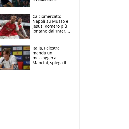
dell’amico
giornalista e il piano
B. Rune verso la
Calciomercato:
rinuncia
Napoli su Musso e
Jesus, Romero più
lontano dall’Inter,
delirio Mastantuono,
Juve su Trubin. Il
tabellone
Italia, Palestra
manda un
messaggio a
Mancini, spiega il
motivo del no
all’Inter e lancia
l'alleanza con
Donnarumma