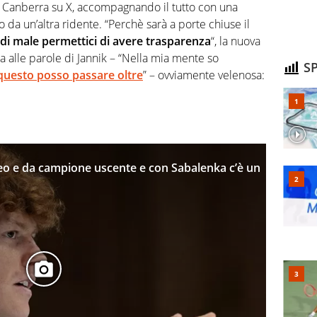
 Canberra su X, accompagnando il tutto con una
da un’altra ridente. “Perchè sarà a porte chiuse il
 di male permettici di avere trasparenza
“, la nuova
ca alle parole di Jannik – “Nella mia mente so
SP
questo posso passare oltre
” – ovviamente velenosa:
feo e da campione uscente e con Sabalenka c’è un