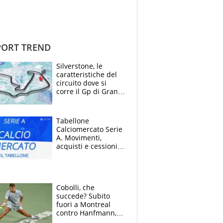
ORT TREND
Silverstone, le
caratteristiche del
circuito dove si
corre il Gp di Gran
Bretagna del
Motomondiale
Tabellone
Calciomercato Serie
A. Movimenti,
acquisti e cessioni:
estate 2026-27
Cobolli, che
succede? Subito
fuori a Montreal
contro Hanfmann,
per Flavio è tutta