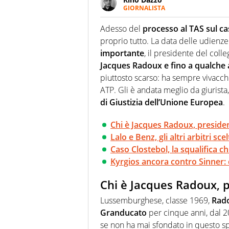
GIORNALISTA
Se mai ci fosse modo di traslare
farebbe parte. Non si perde un
Adesso del
processo al TAS sul ca
curve
proprio tutto. La data delle udienze
importante
, il presidente del colle
Jacques Radoux e fino a qualche 
piuttosto scarso: ha sempre vivacchi
ATP. Gli è andata meglio da giurista,
di Giustizia dell’Unione Europea
.
Chi è Jacques Radoux, presiden
Lalo e Benz, gli altri arbitri s
Caso Clostebol, la squalifica 
Kyrgios ancora contro Sinner: 
Chi è Jacques Radoux, p
Lussemburghese, classe 1969,
Rado
Granducato
per cinque anni, dal 2
se non ha mai sfondato in questo sp