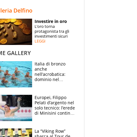
STORIE
lleria Delfino
SPECIALI
Investire in oro
L’oro torna
ESPERTI
protagonista tra gli
investimenti sicuri
LEGGI
CONTATTI
ME GALLERY
Italia di bronzo
anche
nell’acrobatica:
dominio nel
medagliere, ora
tocca a Ceccon, Curti
e compagni
Europei, Filippo
continuare
Pelati d’argento nel
solo tecnico: l’erede
di Minisini continua
a stupire, Los
Angeles è già nel
mirino
La “Viking Row”
sbarca al Tour de