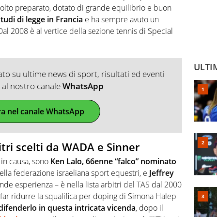
olto preparato, dotato di grande equilibrio e buon
udi di legge in Francia
e ha sempre avuto un
Dal 2008 è al vertice della sezione tennis di Special
ULTI
o su ultime news di sport, risultati ed eventi
ti al nostro canale
WhatsApp
ra nel canale WhatsApp
bitri scelti da WADA e Sinner
ti in causa, sono
Ken Lalo, 66enne “falco” nominato
ella federazione israeliana sport equestri, e
Jeffrey
nde esperienza – è nella lista arbitri del TAS dal 2000
far ridurre la squalifica per doping di Simona Halep
difenderlo in questa intricata vicenda
, dopo il