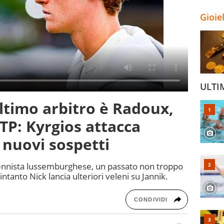
Gioie
ULTI
ultimo arbitro è Radoux,
P: Kyrgios attacca
 nuovi sospetti
x tennista lussemburghese, un passato non troppo
 intanto Nick lancia ulteriori veleni su Jannik.
CONDIVIDI