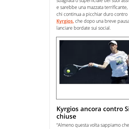
sbagliata o superficiale dei suoi assi
e sarebbe una mazzata terrificante, n
chi continua a picchiar duro contro
Kyrgios
,
che dopo una breve pausa p
lanciare bordate sui social.
Kyrgios ancora contro Si
chiuse
“Almeno questa volta sappiamo ch