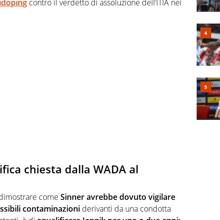
tidoping
contro il verdetto di assoluzione dell’ITIA nei
ifica chiesta dalla WADA al
à dimostrare come
Sinner avrebbe dovuto vigilare
ssibili contaminazioni
derivanti da una condotta