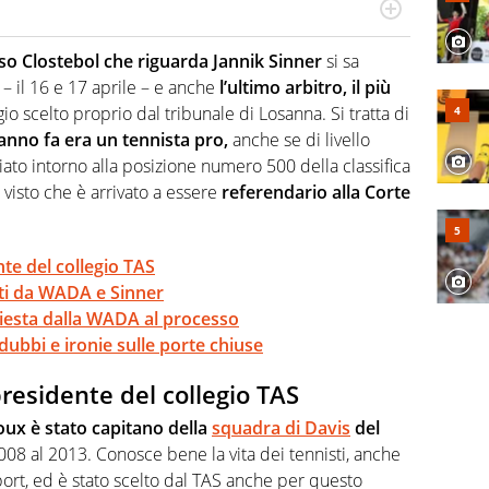
 il glossario del calcio in una nicchia di esperti, lui ne
a svista arbitrale né gli umori social del mondo delle
so Clostebol che riguarda Jannik Sinner
si sa
 – il 16 e 17 aprile – e anche
l’ultimo arbitro, il più
gio scelto proprio dal tribunale di Losanna. Si tratta di
anno fa era un tennista pro,
anche se di livello
ato intorno alla posizione numero 500 della classifica
 visto che è arrivato a essere
referendario alla Corte
te del collegio TAS
celti da WADA e Sinner
chiesta dalla WADA al processo
dubbi e ironie sulle porte chiuse
residente del collegio TAS
ux è stato capitano della
squadra di Davis
del
008 al 2013. Conosce bene la vita dei tennisti, anche
ort, ed è stato scelto dal TAS anche per questo