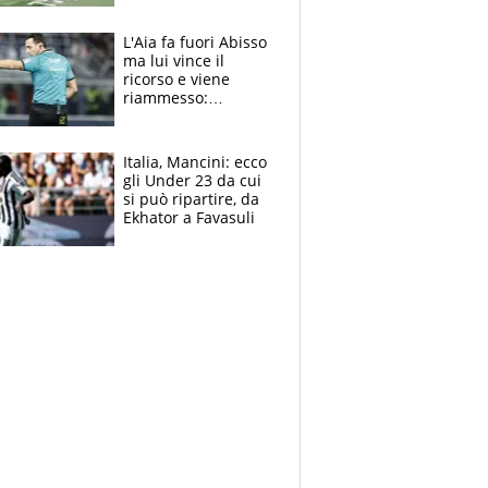
colpa della tosse
L'Aia fa fuori Abisso
ma lui vince il
ricorso e viene
riammesso:
continua momento
nero per gli arbitri
Italia, Mancini: ecco
gli Under 23 da cui
si può ripartire, da
Ekhator a Favasuli