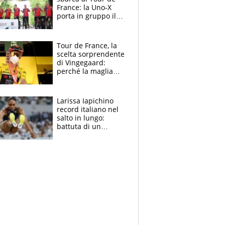
France: la Uno-X
porta in gruppo il
rito della Norvegia
di Haaland e
compagni
Tour de France, la
scelta sorprendente
di Vingegaard:
perché la maglia
gialla indossa la
mascherina, il
rischio da evitare
Larissa Iapichino
record italiano nel
salto in lungo:
battuta di un
centimetro mamma
Fiona May