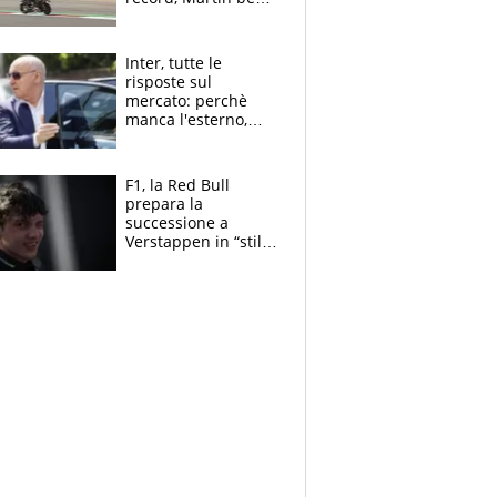
tutti. Prima fila
Aprilia
Inter, tutte le
risposte sul
mercato: perchè
manca l'esterno,
perchè Romero è
sfumato, quale è il
vero obiettivo di
F1, la Red Bull
Marotta
prepara la
successione a
Verstappen in “stile
Antonelli”. Colapinto
derubato, che
attacco all’Italia