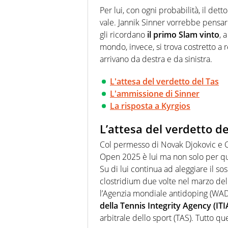
agenzie e testate. Esperienza
Per lui, con ogni probabilità, il det
prevalentemente di calcio
vale. Jannik Sinner vorrebbe pensar
gli ricordano
il primo Slam vinto
, 
mondo, invece, si trova costretto a r
arrivano da destra e da sinistra.
L'attesa del verdetto del Tas
L'ammissione di Sinner
La risposta a Kyrgios
L’attesa del verdetto de
Col permesso di Novak Djokovic e Ca
Open 2025 è lui ma non solo per que
Su di lui continua ad aleggiare il so
clostridium due volte nel marzo del
l’Agenzia mondiale antidoping (WA
della Tennis Integrity Agency (ITI
arbitrale dello sport (TAS). Tutto qu