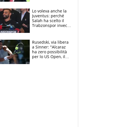
succede?
Lo voleva anche la
Juventus: perché
Salah ha scelto il
Trabzonspor invece
di un top club
Rusedski, via libera
a Sinner: "Alcaraz
ha zero possibilità
per lo US Open, il
2026 forse è gà
finito per lui"