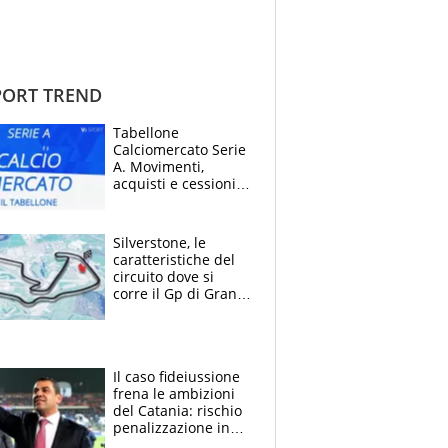
ORT TREND
Tabellone
Calciomercato Serie
A. Movimenti,
acquisti e cessioni:
estate 2026-27
Silverstone, le
caratteristiche del
circuito dove si
corre il Gp di Gran
Bretagna del
Motomondiale
Il caso fideiussione
frena le ambizioni
del Catania: rischio
penalizzazione in
classifica, cosa