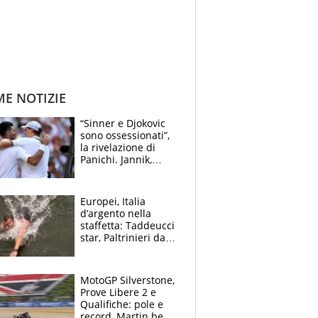
ME NOTIZIE
“Sinner e Djokovic
sono ossessionati”,
la rivelazione di
Panichi. Jannik,
ansia per il
ginocchio e il rischio
agli US Open
Europei, Italia
d’argento nella
staffetta: Taddeucci
star, Paltrinieri da
leggenda. Greg
svela la profezia di
Padre Pio
MotoGP Silverstone,
Prove Libere 2 e
Qualifiche: pole e
record, Martin beffa