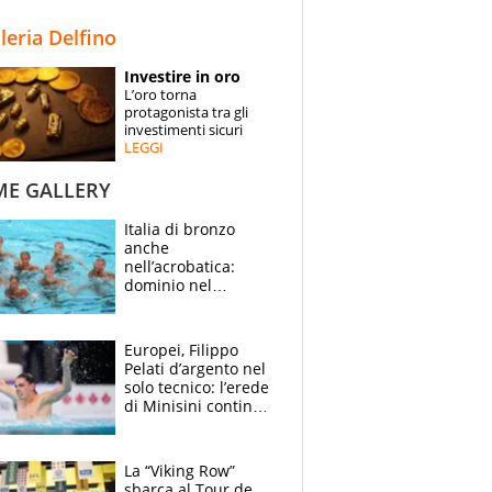
STORIE
lleria Delfino
SPECIALI
Investire in oro
L’oro torna
ESPERTI
protagonista tra gli
investimenti sicuri
LEGGI
CONTATTI
ME GALLERY
Italia di bronzo
anche
nell’acrobatica:
dominio nel
medagliere, ora
tocca a Ceccon, Curti
e compagni
Europei, Filippo
continuare
Pelati d’argento nel
solo tecnico: l’erede
di Minisini continua
a stupire, Los
Angeles è già nel
mirino
La “Viking Row”
sbarca al Tour de