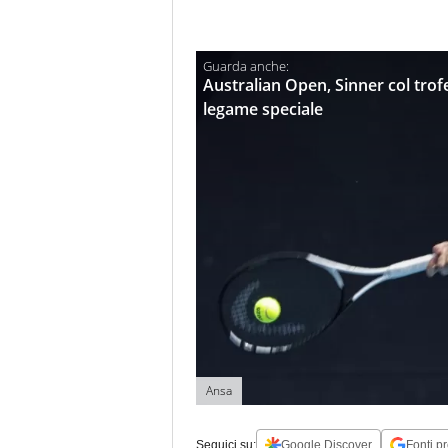
Australian Open, Sinner col tro
legame speciale
Ansa
Seguici su:
Google Discover
Fonti pr