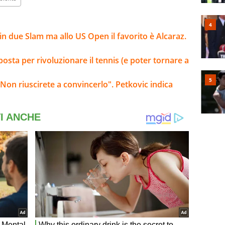
n due Slam ma allo US Open il favorito è Alcaraz.
osta per rivoluzionare il tennis (e poter tornare a
Non riuscirete a convincerlo". Petkovic indica