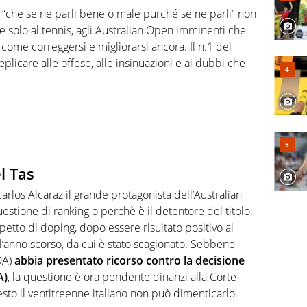
, competenza, conoscenza e memoria storica. Si occupa
to “che se ne parli bene o male purché se ne parli” non
e solo al tennis, agli Australian Open imminenti che
a come correggersi e migliorarsi ancora. Il n.1 del
eplicare alle offese, alle insinuazioni e ai dubbi che
l Tas
rlos Alcaraz il grande protagonista dell’Australian
stione di ranking o perchè è il detentore del titolo.
spetto di doping, dopo essere risultato positivo al
l’anno scorso, da cui è stato scagionato. Sebbene
DA)
abbia presentato ricorso contro la decisione
A)
, la questione è ora pendente dinanzi alla Corte
esto il ventitreenne italiano non può dimenticarlo.