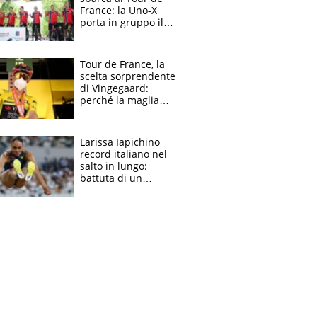
France: la Uno-X
porta in gruppo il
rito della Norvegia
di Haaland e
compagni
Tour de France, la
scelta sorprendente
di Vingegaard:
perché la maglia
gialla indossa la
mascherina, il
rischio da evitare
Larissa Iapichino
record italiano nel
salto in lungo:
battuta di un
centimetro mamma
Fiona May