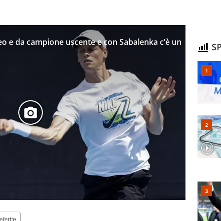
feo e da campione uscente e con Sabalenka c’è un
SP
eferite