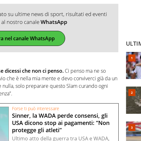
o su ultime news di sport, risultati ed eventi
ti al nostro canale
WhatsApp
ra nel canale WhatsApp
ULTI
se dicessi che non ci penso.
Ci penso ma ne so
vvio che è nella mia mente e devo conviverci già da un
e nulla, solo preparare questo Slam curando ogni
renza”.
Forse ti può interessare
Sinner, la WADA perde consensi, gli
USA dicono stop ai pagamenti: “Non
protegge gli atleti”
Ultimo atto della guerra tra USA e WADA,