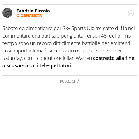
Fabrizio Piccolo
GIORNALISTA
Nella sua carriera ha seguito numerose manifestazioni
sportive e collaborato con agenzie e testate. Esperienza,
Sabato da dimenticare per Sky Sports Uk: tre gaffe di fila nel
competenza, conoscenza e memoria storica. Si occupa
commentare una partita e per giunta nei soli 45′ del primo
prevalentemente di calcio
tempo sono un record difficilmente battibile per emittenti
così importanti ma è successo in occasione del Soccer
Saturday, con il conduttore Julian Warren
costretto alla fine
a scusarsi con i telespettatori.