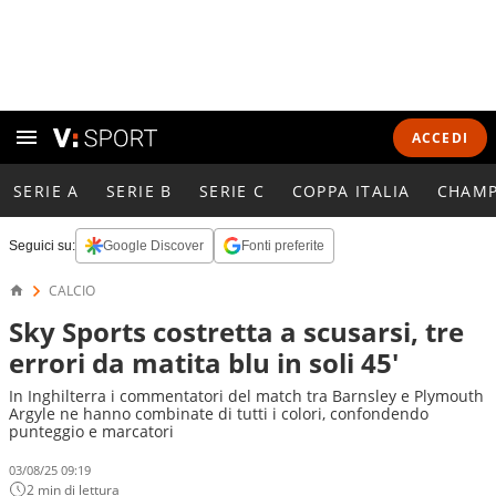
ACCEDI
SERIE A
SERIE B
SERIE C
COPPA ITALIA
CHAMP
Seguici su:
Google Discover
Fonti preferite
CALCIO
Sky Sports costretta a scusarsi, tre
errori da matita blu in soli 45'
In Inghilterra i commentatori del match tra Barnsley e Plymouth
Argyle ne hanno combinate di tutti i colori, confondendo
punteggio e marcatori
03/08/25 09:19
2 min di lettura