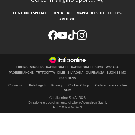
CONTENUTI SPECIALI
CONTATTACI
MAPPA DEL SITO
FEED RSS
ARCHIVIO
LIBERO
VIRGILIO
PAGINEGIALLE
PAGINEGIALLE SHOP
PGCASA
PAGINEBIANCHE
TUTTOCITTÀ
DILEI
SIVIAGGIA
QUIFINANZA
BUONISSIMO
SUPEREVA
Chi siamo
Note Legali
Privacy
Cookie Policy
Preferenze sui cookie
Aiuto
© Italiaonline S.p.A. 2026
Direzione e coordinamento di Libero Acquisition S.á r.l.
P. IVA 03970540963