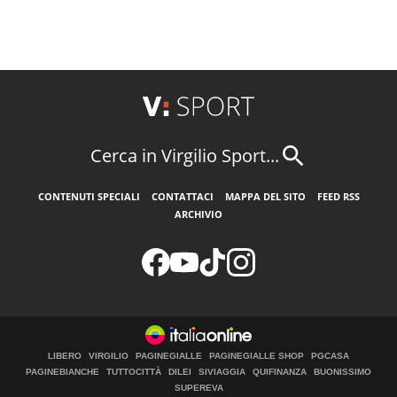
Cerca in Virgilio Sport...
CONTENUTI SPECIALI
CONTATTACI
MAPPA DEL SITO
FEED RSS
ARCHIVIO
LIBERO
VIRGILIO
PAGINEGIALLE
PAGINEGIALLE SHOP
PGCASA
PAGINEBIANCHE
TUTTOCITTÀ
DILEI
SIVIAGGIA
QUIFINANZA
BUONISSIMO
SUPEREVA