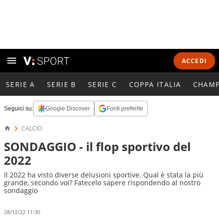
ACCEDI
SERIE A
SERIE B
SERIE C
COPPA ITALIA
CHAMP
Seguici su:
Google Discover
Fonti preferite
CALCIO
SONDAGGIO - il flop sportivo del
2022
Il 2022 ha visto diverse delusioni sportive. Qual è stata la più
grande, secondo voi? Fatecelo sapere rispondendo al nostro
sondaggio
28/12/22 11:30