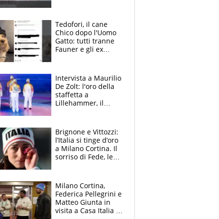
polemica, mi
sembrava carino
dirlo"
Tedofori, il cane
Chico dopo l'Uomo
Gatto: tutti tranne
Fauner e gli ex
olimpionici, si
riaccende la
polemica
Intervista a Maurilio
De Zolt: l'oro della
staffetta a
Lillehammer, il
futuro di Federica
Brignone e il brivido
alla Cerimonia di
Brignone e Vittozzi:
Chiusura
l’Italia si tinge d’oro
a Milano Cortina. Il
sorriso di Fede, le
lacrime di Lisa
Milano Cortina,
Federica Pellegrini e
Matteo Giunta in
visita a Casa Italia a
Livigno