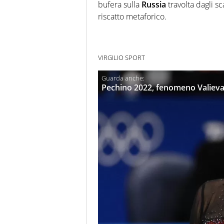
bufera sulla
Russia
travolta dagli s
riscatto metaforico.
VIRGILIO SPORT
Pechino 2022, fenomeno Valieva: