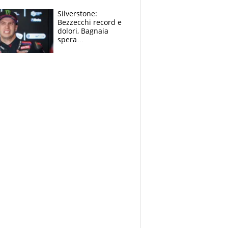
“geniale”
Silverstone:
Bezzecchi record e
dolori, Bagnaia
spera
nell'antidolorifico,
Marquez si tira fuori
e vota Aprilia