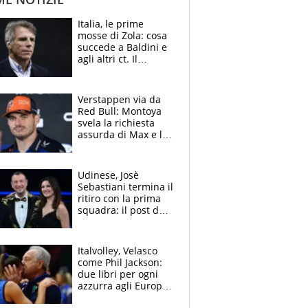
Italia, le prime
mosse di Zola: cosa
succede a Baldini e
agli altri ct. Il
Borussia tenta un
altro sgarbo agli
azzurri
Verstappen via da
Red Bull: Montoya
svela la richiesta
assurda di Max e lo
avverte: “Sicuro
Mercedes e
McLaren siano
Udinese, Josè
meglio?”
Sebastiani termina il
ritiro con la prima
squadra: il post del
figlio di Amadeus e
Sanremo sullo
sfondo
Italvolley, Velasco
come Phil Jackson:
due libri per ogni
azzurra agli Europei.
Quello per Sylla è