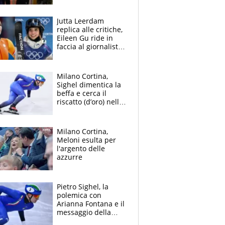
Jutta Leerdam
replica alle critiche,
Eileen Gu ride in
faccia al giornalista:
la rivolta delle star
olimpiche
Milano Cortina,
Sighel dimentica la
beffa e cerca il
riscatto (d’oro) nella
staffetta: la furia del
Presidente Gios
Milano Cortina,
Meloni esulta per
l'argento delle
azzurre
Pietro Sighel, la
polemica con
Arianna Fontana e il
messaggio della
volontaria che lo