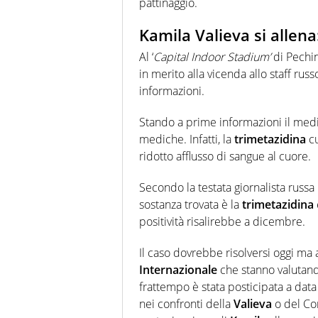
pattinaggio.
Kamila Valieva si allen
Al ‘
Capital Indoor Stadium’
di Pechi
in merito alla vicenda allo staff r
informazioni.
Stando a prime informazioni il medi
mediche. Infatti, la
trimetazidina
cu
ridotto afflusso di sangue al cuore.
Secondo la testata giornalista russa
sostanza trovata è la
trimetazidina
positività risalirebbe a dicembre.
Il caso dovrebbe risolversi oggi ma a
Internazionale
che stanno valutand
frattempo è stata posticipata a data
nei confronti della
Valieva
o del Com