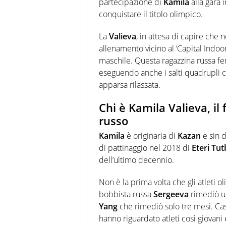
partecipazione di
Kamila
alla gara 
conquistare il titolo olimpico.
La
Valieva
, in attesa di capire che 
allenamento vicino al ‘Capital Indo
maschile. Questa ragazzina russa fen
eseguendo anche i salti quadrupli c
apparsa rilassata.
Chi è Kamila Valieva, il
russo
Kamila
è originaria di
Kazan
e sin d
di pattinaggio nel 2018 di
Eteri Tu
dell’ultimo decennio.
Non è la prima volta che gli atleti ol
bobbista russa
Sergeeva
rimediò un
Yang
che rimediò solo tre mesi. Cas
hanno riguardato atleti così giovani