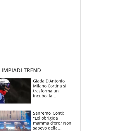
IMPIADI TREND
Giada D'Antonio,
Milano Cortina si
trasforma un
incubo: la
napoletana si rompe
il crociato
Sanremo, Conti:
"Lollobrigida
mamma d'oro? Non
sapevo della