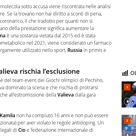
molecola sotto accusa viene riscontrata nelle analisi
are. Se la trovano non hai diritto a sconti di pena,
coronarico, il che tradotto per quanti non si
no della prestazione significa aumentare la
ina
è una sostanza vietata dal 2015 ed è stata
ometabolico nel 2021; viene considerato un farmaco
largamente utilizzato nello sport,
Russia
in primis e
lieva rischia l’esclusione
OL
ne del team event dei Giochi olimpici di Pechino,
va dominato la scena e che rischia di protrarsi
che all’estromissione della
Valieva
dalla gara
Kamila
non ha compiuto 16 anni e non può essere
zionata) per aver violato le regole antidoping. Un
legali di
Cio
e federazione internazionale di