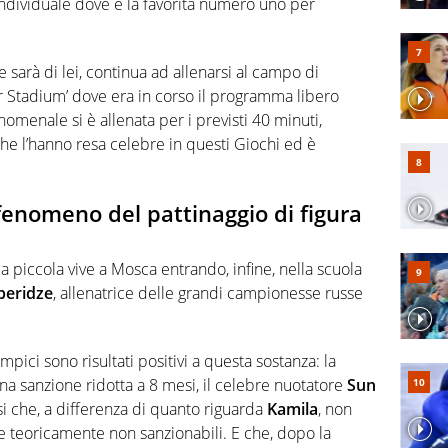
individuale dove è la favorita numero uno per
ne sarà di lei, continua ad allenarsi al campo di
or Stadium’ dove era in corso il programma libero
omenale si è allenata per i previsti 40 minuti,
he l’hanno resa celebre in questi Giochi ed è
 fenomeno del pattinaggio di figura
a piccola vive a Mosca entrando, infine, nella scuola
tberidze
, allenatrice delle grandi campionesse russe
impici sono risultati positivi a questa sostanza: la
a sanzione ridotta a 8 mesi, il celebre nuotatore
Sun
i che, a differenza di quanto riguarda
Kamila
, non
 e teoricamente non sanzionabili. E che, dopo la