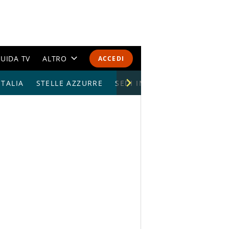
UIDA TV
ALTRO
ACCEDI
TALIA
STELLE AZZURRE
CALENDARI E CLASSIFICHE
SEDI IMPIANTI
ALTRI SPORT
MONDIALI 2026
OLIMPIADI
GOSSIP
LIFESTYLE