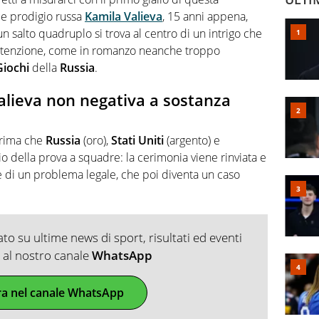
ce prodigio russa
Kamila Valieva
, 15 anni appena,
n salto quadruplo si trova al centro di un intrigo che
 l’attenzione, come in romanzo neanche troppo
Giochi
della
Russia
.
alieva non negativa a sostanza
prima che
Russia
(oro),
Stati Uniti
(argento) e
o della prova a squadre: la cerimonia viene rinviata e
 è di un problema legale, che poi diventa un caso
o su ultime news di sport, risultati ed eventi
ti al nostro canale
WhatsApp
ra nel canale WhatsApp