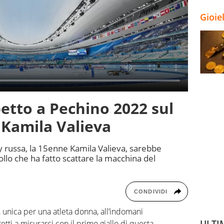
Gioie
etto a Pechino 2022 sul
Kamila Valieva
by russa, la 15enne Kamila Valieva, sarebbe
ollo che ha fatto scattare la macchina del
CONDIVIDI
unica per una atleta donna, all’indomani
ULTI
etti a misurarci con il primo giallo di questa