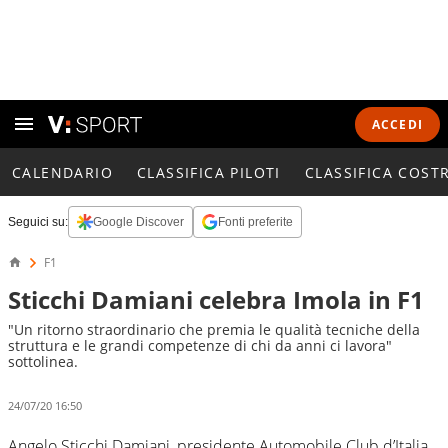
ACCEDI
CALENDARIO
CLASSIFICA PILOTI
CLASSIFICA COST
Seguici su:
Google Discover
Fonti preferite
F1
Sticchi Damiani celebra Imola in F1
"Un ritorno straordinario che premia le qualità tecniche della
struttura e le grandi competenze di chi da anni ci lavora"
sottolinea.
24/07/20 16:50
Angelo Sticchi Damiani, presidente Automobile Club d’Italia,