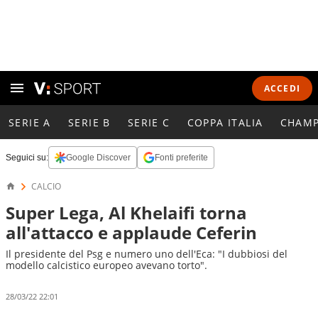
ACCEDI
SERIE A
SERIE B
SERIE C
COPPA ITALIA
CHAMP
Seguici su:
Google Discover
Fonti preferite
CALCIO
Super Lega, Al Khelaifi torna
all'attacco e applaude Ceferin
Il presidente del Psg e numero uno dell'Eca: "I dubbiosi del
modello calcistico europeo avevano torto".
28/03/22 22:01