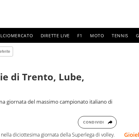
ALCIOMERCATO
DIRETTE LIVE
F1
MOTO
TENNIS
G
eferite
ie di Trento, Lube,
sima giornata del massimo campionato italiano di
CONDIVIDI
Gioie
nella diciottesima giornata della Superlega di volley.