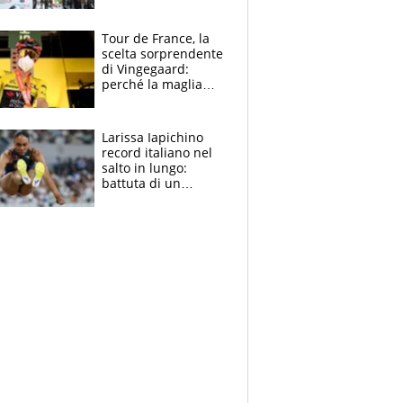
rito della Norvegia
di Haaland e
compagni
Tour de France, la
scelta sorprendente
di Vingegaard:
perché la maglia
gialla indossa la
mascherina, il
rischio da evitare
Larissa Iapichino
record italiano nel
salto in lungo:
battuta di un
centimetro mamma
Fiona May