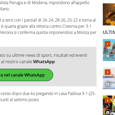
olista Perugia e di Modena, rispondono all’appello
ilano.
a zero con i parziali di 26-24, 28-26, 25-22 e torna al
è quarta grazie alla vittoria contro Cisterna per 3-1
ULTI
e Verona si conferma quinta imponendosi a Monza per
o su ultime news di sport, risultati ed eventi
ti al nostro canale
WhatsApp
ra nel canale WhatsApp
ccesso dopo due ko piegando in casa Padova 3-1 (25-
punti al settimo posto.