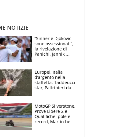
ME NOTIZIE
“Sinner e Djokovic
sono ossessionati”,
la rivelazione di
Panichi. Jannik,
ansia per il
ginocchio e il rischio
agli US Open
Europei, Italia
d’argento nella
staffetta: Taddeucci
star, Paltrinieri da
leggenda. Greg
svela la profezia di
Padre Pio
MotoGP Silverstone,
Prove Libere 2 e
Qualifiche: pole e
record, Martin beffa
tutti. Prima fila
Aprilia