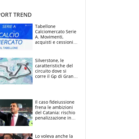
ORT TREND
Tabellone
Calciomercato Serie
A. Movimenti,
acquisti e cessioni:
estate 2026-27
Silverstone, le
caratteristiche del
circuito dove si
corre il Gp di Gran
Bretagna del
Motomondiale
Il caso fideiussione
frena le ambizioni
del Catania: rischio
penalizzazione in
classifica, cosa
succede?
Lo voleva anche la