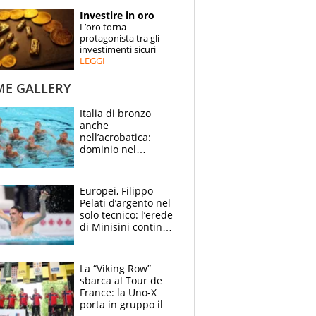
STORIE
Investire in oro
L’oro torna
SPECIALI
protagonista tra gli
investimenti sicuri
LEGGI
ESPERTI
ME GALLERY
CONTATTI
Italia di bronzo
anche
nell’acrobatica:
dominio nel
medagliere, ora
tocca a Ceccon, Curti
e compagni
Europei, Filippo
continuare
Pelati d’argento nel
solo tecnico: l’erede
di Minisini continua
a stupire, Los
Angeles è già nel
mirino
La “Viking Row”
sbarca al Tour de
France: la Uno-X
porta in gruppo il