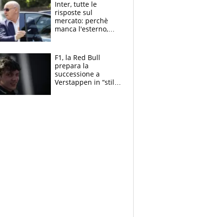
Inter, tutte le
risposte sul
mercato: perchè
manca l'esterno,
perchè Romero è
sfumato, quale è il
vero obiettivo di
F1, la Red Bull
Marotta
prepara la
successione a
Verstappen in “stile
Antonelli”. Colapinto
derubato, che
attacco all’Italia