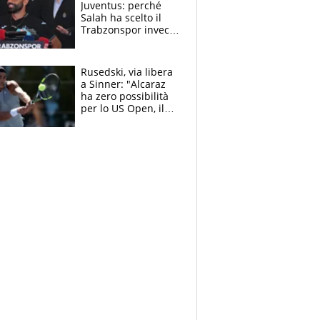
Juventus: perché
Salah ha scelto il
Trabzonspor invece
di un top club
Rusedski, via libera
a Sinner: "Alcaraz
ha zero possibilità
per lo US Open, il
2026 forse è gà
finito per lui"