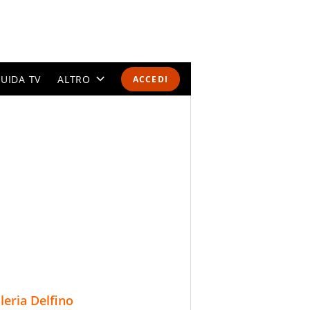
UIDA TV
ALTRO
ACCEDI
CALENDARI E CLASSIFICHE
ALTRI SPORT
MONDIALI 2026
OLIMPIADI
GOSSIP
LIFESTYLE
lleria Delfino