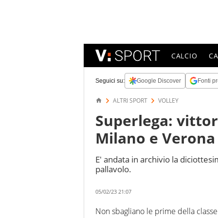
CALCIO
C
Seguici su:
Google Discover
Fonti pr
ALTRI SPORT
VOLLEY
Superlega: vittor
Milano e Verona
E' andata in archivio la diciotte
pallavolo.
05/02/23 21:07
Non sbagliano le prime della classe 