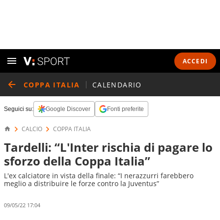
ACCEDI
COPPA ITALIA
CALENDARIO
Seguici su:
Google Discover
Fonti preferite
CALCIO
COPPA ITALIA
Tardelli: “L'Inter rischia di pagare lo
sforzo della Coppa Italia”
L'ex calciatore in vista della finale: “I nerazzurri farebbero
meglio a distribuire le forze contro la Juventus”
09/05/22 17:04