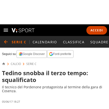
ACCEDI
SERIE C
CALENDARIO
CLASSIFICA
SQUADRE
Seguici su:
Google Discover
Fonti preferite
CALCIO
SERIE C
Tedino snobba il terzo tempo:
squalificato
Il tecnico del Pordenone protagonista al termine della gara di
Cosenza.
05/06/17 18:27