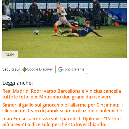
123RF
Seguici su:
Google Discover
Fonti preferite
Leggi anche:
Real Madrid, Rodri verso Barcellona e Vinicius cancella
tutte le foto: per Mourinho due grane da risolvere
Sinner, il giallo sul ginocchio e l’allarme per Cincinnati: il
silenzio del team di Jannik scatena illazioni e polemiche
Joao Fonseca ironizza sulle parole di Djokovic: "Partite
più brevi? Lo dice solo perché sta invecchiando..."