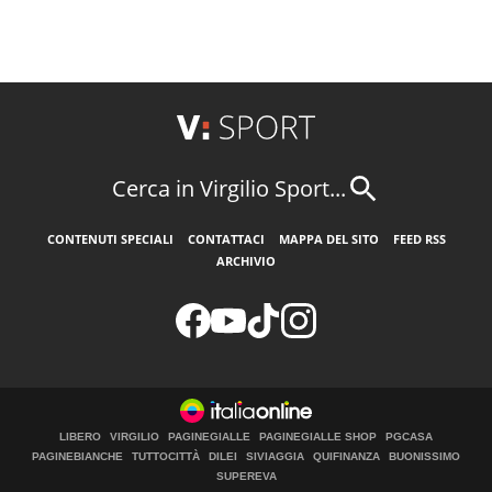
Cerca in Virgilio Sport...
CONTENUTI SPECIALI
CONTATTACI
MAPPA DEL SITO
FEED RSS
ARCHIVIO
LIBERO
VIRGILIO
PAGINEGIALLE
PAGINEGIALLE SHOP
PGCASA
PAGINEBIANCHE
TUTTOCITTÀ
DILEI
SIVIAGGIA
QUIFINANZA
BUONISSIMO
SUPEREVA