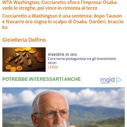
WTA Washington, Cocciaretto sfiora l'impresa: Osaka
vede le streghe, poi vince in rimonta al terzo
Cocciaretto a Washington è una sentenza: dopo Tauson
e Navarro ora sogna lo scalpo di Osaka. Darderi, braccio
ko
Gioielleria Delfino
Investire in oro
L’oro torna protagonista tra gli investimenti
sicuri
LEGGI