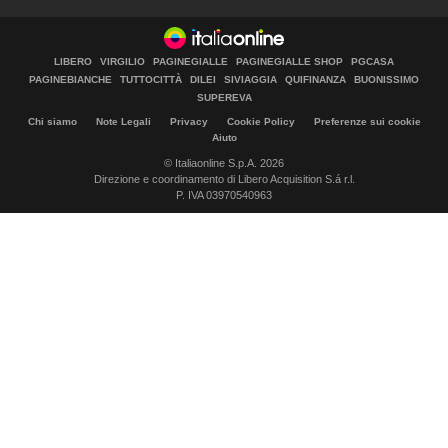
LIBERO
VIRGILIO
PAGINEGIALLE
PAGINEGIALLE SHOP
PGCASA
PAGINEBIANCHE
TUTTOCITTÀ
DILEI
SIVIAGGIA
QUIFINANZA
BUONISSIMO
SUPEREVA
Chi siamo
Note Legali
Privacy
Cookie Policy
Preferenze sui cookie
Aiuto
© Italiaonline S.p.A. 2026
Direzione e coordinamento di Libero Acquisition S.á r.l.
P. IVA 03970540963