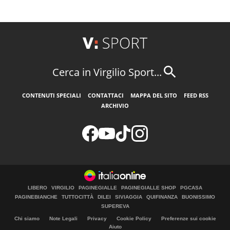
Cerca in Virgilio Sport...
CONTENUTI SPECIALI
CONTATTACI
MAPPA DEL SITO
FEED RSS
ARCHIVIO
LIBERO
VIRGILIO
PAGINEGIALLE
PAGINEGIALLE SHOP
PGCASA
PAGINEBIANCHE
TUTTOCITTÀ
DILEI
SIVIAGGIA
QUIFINANZA
BUONISSIMO
SUPEREVA
Chi siamo
Note Legali
Privacy
Cookie Policy
Preferenze sui cookie
Aiuto