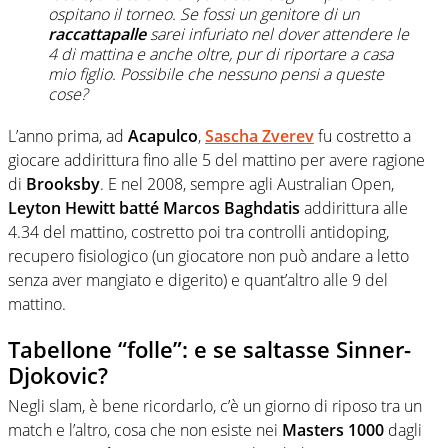
ospitano il torneo. Se fossi un genitore di un
raccattapalle
sarei infuriato nel dover attendere le
4 di mattina e anche oltre, pur di riportare a casa
mio figlio. Possibile che nessuno pensi a queste
cose?
L’anno prima, ad
Acapulco
,
Sascha Zverev
fu costretto a
giocare addirittura fino alle 5 del mattino per avere ragione
di
Brooksby
. E nel 2008, sempre agli Australian Open,
Leyton Hewitt batté Marcos Baghdatis
addirittura alle
4.34 del mattino, costretto poi tra controlli antidoping,
recupero fisiologico (un giocatore non può andare a letto
senza aver mangiato e digerito) e quant’altro alle 9 del
mattino.
Tabellone “folle”: e se saltasse Sinner-
Djokovic?
Negli slam, è bene ricordarlo, c’è un giorno di riposo tra un
match e l’altro, cosa che non esiste nei
Masters 1000
dagli