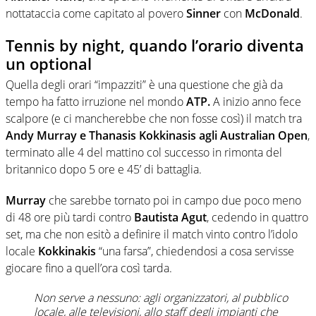
nottataccia come capitato al povero
Sinner
con
McDonald
.
Tennis by night, quando l’orario diventa
un optional
Quella degli orari “impazziti” è una questione che già da
tempo ha fatto irruzione nel mondo
ATP.
A inizio anno fece
scalpore (e ci mancherebbe che non fosse così) il match tra
Andy Murray e Thanasis Kokkinasis agli Australian Open
,
terminato alle 4 del mattino col successo in rimonta del
britannico dopo 5 ore e 45’ di battaglia.
Murray
che sarebbe tornato poi in campo due poco meno
di 48 ore più tardi contro
Bautista Agut
, cedendo in quattro
set, ma che non esitò a definire il match vinto contro l’idolo
locale
Kokkinakis
“una farsa”, chiedendosi a cosa servisse
giocare fino a quell’ora così tarda.
Non serve a nessuno: agli organizzatori, al pubblico
locale, alle televisioni, allo staff degli impianti che