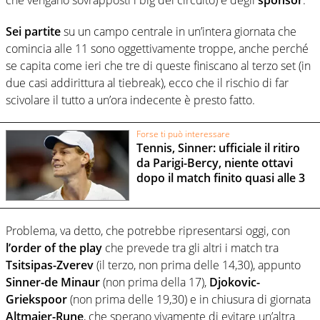
che vengano sovrapposti i big del circuito) e degli
sponsor
.
Sei partite
su un campo centrale in un’intera giornata che
comincia alle 11 sono oggettivamente troppe, anche perché
se capita come ieri che tre di queste finiscano al terzo set (in
due casi addirittura al tiebreak), ecco che il rischio di far
scivolare il tutto a un’ora indecente è presto fatto.
Forse ti può interessare
Tennis, Sinner: ufficiale il ritiro
da Parigi-Bercy, niente ottavi
dopo il match finito quasi alle 3
Problema, va detto, che potrebbe ripresentarsi oggi, con
l’order of the play
che prevede tra gli altri i match tra
Tsitsipas-Zverev
(il terzo, non prima delle 14,30), appunto
Sinner-de Minaur
(non prima della 17),
Djokovic-
Griekspoor
(non prima delle 19,30) e in chiusura di giornata
Altmaier-Rune
, che sperano vivamente di evitare un’altra