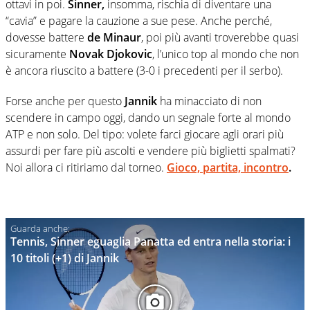
ottavi in poi.
Sinner,
insomma, rischia di diventare una
“cavia” e pagare la cauzione a sue pese. Anche perché,
dovesse battere
de Minaur
, poi più avanti troverebbe quasi
sicuramente
Novak Djokovic
, l’unico top al mondo che non
è ancora riuscito a battere (3-0 i precedenti per il serbo).
Forse anche per questo
Jannik
ha minacciato di non
scendere in campo oggi, dando un segnale forte al mondo
ATP e non solo. Del tipo: volete farci giocare agli orari più
assurdi per fare più ascolti e vendere più biglietti spalmati?
Noi allora ci ritiriamo dal torneo.
Gioco, partita, incontro
.
Tennis, Sinner eguaglia Panatta ed entra nella storia: i
10 titoli (+1) di Jannik