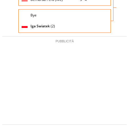
Giocatore
Turno
Bye
(posizione
Stato
Nazionalità
Punteggio
di
testa di
partita
servizio
serie)
Iga Swiatek
(2)