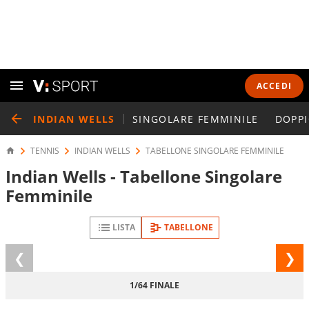
ACCEDI
INDIAN WELLS
SINGOLARE FEMMINILE
DOPPI
TENNIS
INDIAN WELLS
TABELLONE SINGOLARE FEMMINILE
Indian Wells - Tabellone Singolare
Femminile
LISTA
TABELLONE
Fase
FASE
precedente
1/64 FINALE