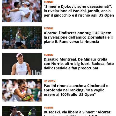
TENNIS
“Sinner e Djokovic sono ossessionati”,
la rivelazione di Panichi. Jannik, ansia
per il ginocchio e il rischio agli US Open
TENNIS
Alcaraz, l’indiscrezione sugli US Open:
la rivelazione dell’amico giornalista e il
piano B. Rune verso la rinuncia
TENNIS
Disastro Montreal, De Minaur crolla
con Norrie, altro big fuori. Badosa, foto
dall'ospedale e fan preoccupati
US OPEN
Paolini rinuncia anche a Cincinnati e
sprofonda nel ranking. "Ma voglio
essere al 100% allo US Open"
TENNIS
Rusedski, via libera a Sinner: "Alcaraz