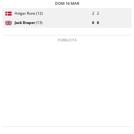
DOM 16 MAR
Giocatore
Turno
Holger Rune (12)
2
2
(posizione
Stato
Nazionalità
Punteggio
di
testa di
partita
servizio
Jack Draper
(13)
6
6
serie)