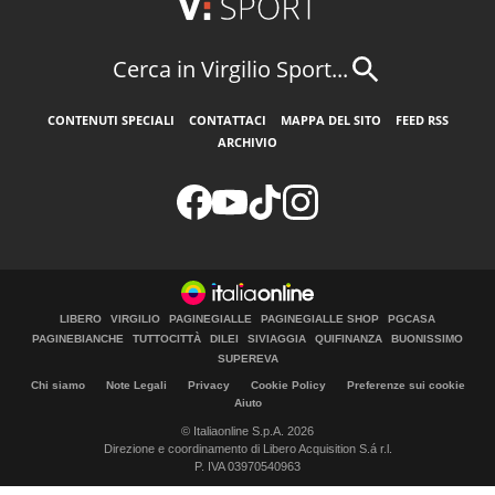
Cerca in Virgilio Sport...
CONTENUTI SPECIALI
CONTATTACI
MAPPA DEL SITO
FEED RSS
ARCHIVIO
LIBERO
VIRGILIO
PAGINEGIALLE
PAGINEGIALLE SHOP
PGCASA
PAGINEBIANCHE
TUTTOCITTÀ
DILEI
SIVIAGGIA
QUIFINANZA
BUONISSIMO
SUPEREVA
Chi siamo
Note Legali
Privacy
Cookie Policy
Preferenze sui cookie
Aiuto
© Italiaonline S.p.A. 2026
Direzione e coordinamento di Libero Acquisition S.á r.l.
P. IVA 03970540963