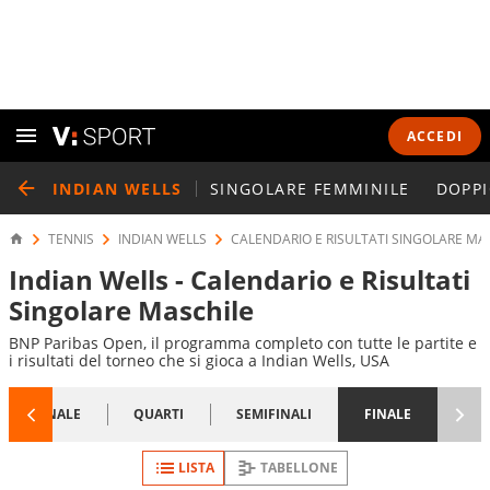
ACCEDI
INDIAN WELLS
SINGOLARE FEMMINILE
DOPPI
TENNIS
INDIAN WELLS
CALENDARIO E RISULTATI SINGOLARE MA
Indian Wells - Calendario e Risultati
Singolare Maschile
BNP Paribas Open, il programma completo con tutte le partite e
i risultati del torneo che si gioca a Indian Wells, USA
1/8 FINALE
QUARTI
SEMIFINALI
FINALE
LISTA
TABELLONE