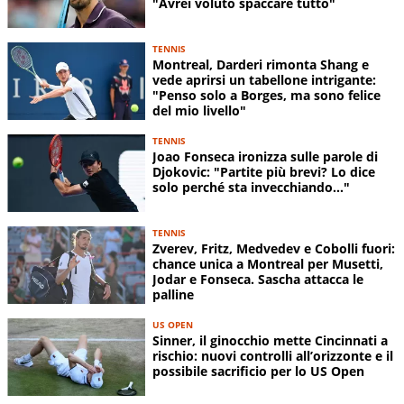
"Avrei voluto spaccare tutto"
TENNIS
Montreal, Darderi rimonta Shang e
vede aprirsi un tabellone intrigante:
"Penso solo a Borges, ma sono felice
del mio livello"
TENNIS
Joao Fonseca ironizza sulle parole di
Djokovic: "Partite più brevi? Lo dice
solo perché sta invecchiando..."
TENNIS
Zverev, Fritz, Medvedev e Cobolli fuori:
chance unica a Montreal per Musetti,
Jodar e Fonseca. Sascha attacca le
palline
US OPEN
Sinner, il ginocchio mette Cincinnati a
rischio: nuovi controlli all’orizzonte e il
possibile sacrificio per lo US Open