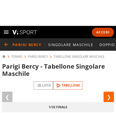
ACCEDI
PARIGI BERCY
SINGOLARE MASCHILE
DOPPIO
TENNIS
PARIGI BERCY
TABELLONE SINGOLARE MASCHILE
Parigi Bercy - Tabellone Singolare
Maschile
LISTA
TABELLONE
Fase
FASE
precedente
1/32 FINALE