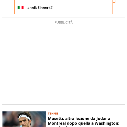
testa di
partita
servizio
serie)
Jannik Sinner
(2)
TENNIS
Musetti, altra lezione da Jodar a
Montreal dopo quella a Washington: