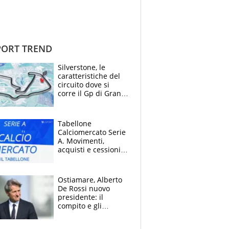
ORT TREND
Silverstone, le
caratteristiche del
circuito dove si
corre il Gp di Gran
Bretagna del
Motomondiale
Tabellone
Calciomercato Serie
A. Movimenti,
acquisti e cessioni:
estate 2026-27
Ostiamare, Alberto
De Rossi nuovo
presidente: il
compito e gli
obiettivi ricevuti dal
figlio Daniele