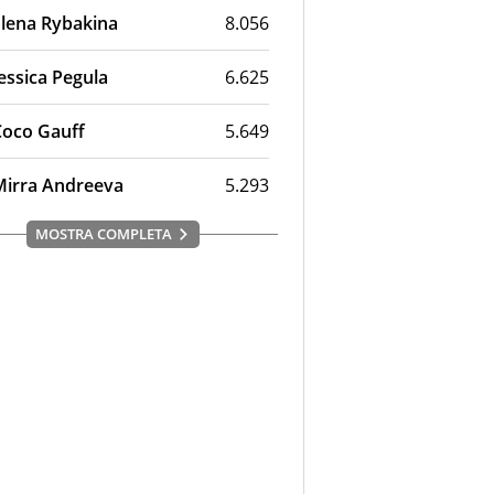
Elena Rybakina
8.056
essica Pegula
6.625
Coco Gauff
5.649
Mirra Andreeva
5.293
MOSTRA COMPLETA