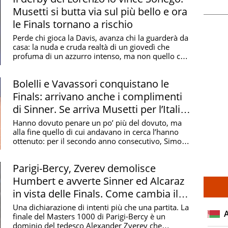
Musetti si butta via sul più bello e ora
le Finals tornano a rischio
Perde chi gioca la Davis, avanza chi la guarderà da
casa: la nuda e cruda realtà di un giovedì che
profuma di un azzurro intenso, ma non quello che
...
Bolelli e Vavassori conquistano le
Finals: arrivano anche i complimenti
di Sinner. Se arriva Musetti per l’Italia
sarà record
Hanno dovuto penare un po’ più del dovuto, ma
alla fine quello di cui andavano in cerca l’hanno
ottenuto: per il secondo anno consecutivo, Simone
...
Parigi-Bercy, Zverev demolisce
Humbert e avverte Sinner ed Alcaraz
in vista delle Finals. Come cambia il
ranking ATP
Una dichiarazione di intenti più che una partita. La
finale del Masters 1000 di Parigi-Bercy è un
dominio del tedesco Alexander Zverev che