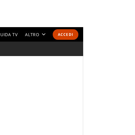
UIDA TV
ALTRO
ACCEDI
CALENDARI E CLASSIFICHE
ALTRI SPORT
MONDIALI 2026
OLIMPIADI
GOSSIP
LIFESTYLE