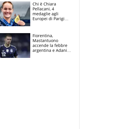
Chi è Chiara
Pellacani, 4
medaglie agli
Europei di Parigi
2026, papà
Giampaolo
giornalista, mamma
Fiorentina,
insegnante e il
Mastantuono
fratello calciatore
accende la febbre
argentina e Adani
impazzisce. Ma
Antognoni ‘rovina la
festa’ a Commisso