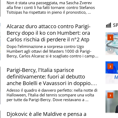
Finals)
Non è stata una passeggiata, ma Sascha Zverev
alla fine i conti li ha fatti tornare: contro Stefanos
Tsitsipas ha rispettato in pieno il pronostico, ...
SP
Alcaraz duro attacco contro Parigi-
Bercy dopo il ko con Humbert: ora
Carlos rischia di perdere il n°2 Atp
Dopo l’eliminazione a sorpresa contro Ugo
Humbert agli ottavi del Masters 1000 di Parigi-
Bercy, Carlos Alcaraz si è scagliato contro i campi
del ...
Parigi-Bercy, l'Italia sparisce
definitivamente: fuori al debutto
anche Bolelli e Vavassori in doppio.
Allarme Davis?
Adesso il quadro è davvero perfetto: nella notte di
Halloween, l’Italia del tennis scompare una volta
per tutte da Parigi-Bercy. Dove restavano a ...
Djokovic è alle Maldive e pensa a