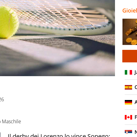
Gioie
J
C
26
F
o Maschile
Il derby dei Lorenzo lo vince Sonego: