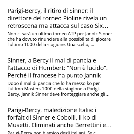
Parigi-Bercy, il ritiro di Sinner: il
direttore del torneo Pioline rivela un
retroscena ma attacca sul caso Six
Kings Slam
Non ci sarà un ultimo torneo ATP per Jannik Sinner
che ha dovuto rinunciare alla possibilità di giocare
l’ultimo 1000 della stagione. Una scelta, ...
Sinner, a Bercy il mal di pancia e
l'attacco di Humbert: "Non è lucido".
Perché il francese ha punto Jannik
Dopo il mal di pancia che lo ha messo ko per
l’ultimo Masters 1000 della stagione a Parigi-
Bercy, Jannik Sinner deve fronteggiare anche gli
attacchi ...
Parigi-Bercy, maledizione Italia: i
forfait di Sinner e Cobolli, il ko di
Musetti. Eliminati anche Berrettini e
Arnaldi
Parigi-Bercy non è amico degli italiani. Se ci