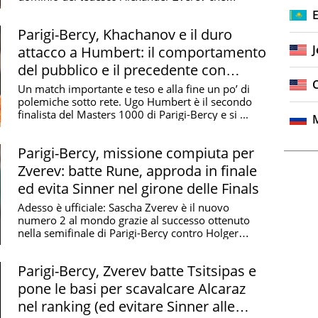
controlla ...
Parigi-Bercy, Khachanov e il duro
J
attacco a Humbert: il comportamento
del pubblico e il precedente con
Sinner
Un match importante e teso e alla fine un po’ di
polemiche sotto rete. Ugo Humbert è il secondo
finalista del Masters 1000 di Parigi-Bercy e si ...
Parigi-Bercy, missione compiuta per
Zverev: batte Rune, approda in finale
ed evita Sinner nel girone delle Finals
Adesso è ufficiale: Sascha Zverev è il nuovo
numero 2 al mondo grazie al successo ottenuto
nella semifinale di Parigi-Bercy contro Holger
Rune, cosa ...
Parigi-Bercy, Zverev batte Tsitsipas e
pone le basi per scavalcare Alcaraz
nel ranking (ed evitare Sinner alle