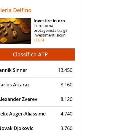
STORIE
lleria Delfino
SPECIALI
Investire in oro
L’oro torna
ESPERTI
protagonista tra gli
investimenti sicuri
LEGGI
CONTATTI
Classifica ATP
annik Sinner
13.450
arlos Alcaraz
8.160
Alexander Zverev
8.120
elix Auger-Aliassime
4.740
Novak Djokovic
3.760