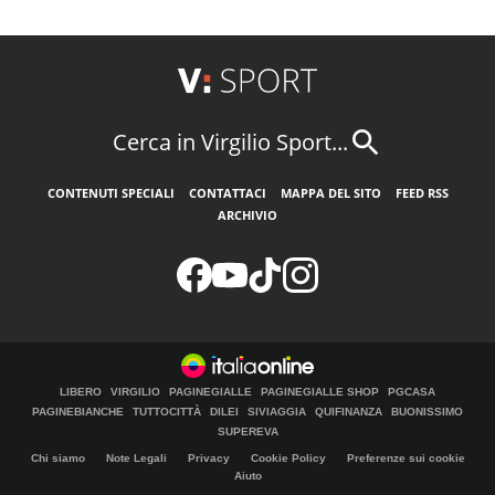
Cerca in Virgilio Sport...
CONTENUTI SPECIALI
CONTATTACI
MAPPA DEL SITO
FEED RSS
ARCHIVIO
LIBERO
VIRGILIO
PAGINEGIALLE
PAGINEGIALLE SHOP
PGCASA
PAGINEBIANCHE
TUTTOCITTÀ
DILEI
SIVIAGGIA
QUIFINANZA
BUONISSIMO
SUPEREVA
Chi siamo
Note Legali
Privacy
Cookie Policy
Preferenze sui cookie
Aiuto