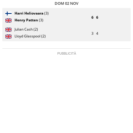
DOM 02 NOV
Giocatore
Turno
Harri Heliovaara
(3)
(posizione
Stato
Nazionalità
Punteggio
di
6
6
testa di
partita
Henry Patten
(3)
servizio
serie)
Julian Cash (2)
3
4
Lloyd Glasspool (2)