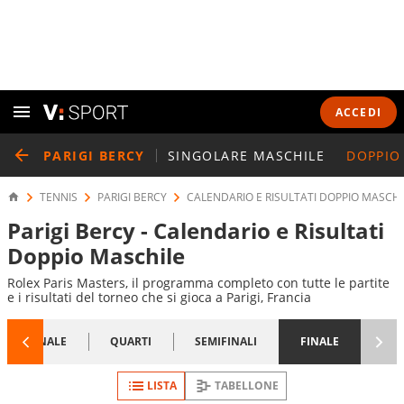
ACCEDI
PARIGI BERCY
SINGOLARE MASCHILE
DOPPIO
TENNIS
PARIGI BERCY
CALENDARIO E RISULTATI DOPPIO MASCHI
Parigi Bercy - Calendario e Risultati
Doppio Maschile
Rolex Paris Masters, il programma completo con tutte le partite
e i risultati del torneo che si gioca a Parigi, Francia
1/8 FINALE
QUARTI
SEMIFINALI
FINALE
LISTA
TABELLONE