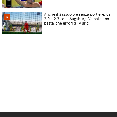
Anche il Sassuolo è senza portiere: da
2-0 a 2-3 con l'Augsburg, Volpato non
basta, che errori di Muric