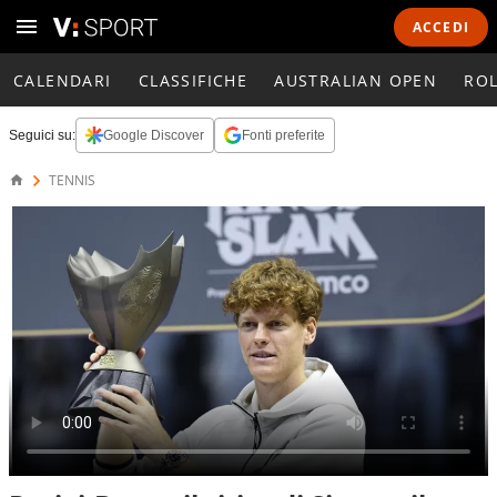
ACCEDI
CALENDARI
CLASSIFICHE
AUSTRALIAN OPEN
RO
Seguici su:
Google Discover
Fonti preferite
TENNIS