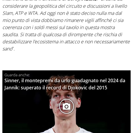
considerare la geopolitica del circuito e discussioni a livello
Slam, ATP e WTA. Ad oggi non è stato deciso nulla ma dal
mio punto di vista dobbiamo rimanere vigili affinché ci sia
coerenza con i soldi messi sul tavolo in questa mostra
saudita. Si tratta di qualcosa di dirompente che rischia di
destabilizzare l’ecosistema in attacco e non necessariamente
sano
”.
Sinner, il montepremi da urlo guadagnato nel 2024 da
Jannik: superato il record di Djokovic del 2015