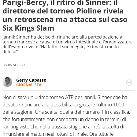
Parigi-Bercy, il ritiro di Sinner: il
direttore del torneo Pioline rivela
un retroscena ma attacca sul caso
Six Kings Slam
Jannik Sinner ha deciso di rinunciare alla partecipazione al
torneo francese a causa di un virus intestinale e l’organizzatore
dell’evento rivela: “Ha fatto il suo meglio, è rimasto molto
deluso”
30/10/24 15:23
Gerry Capasso
GIORNALISTA
Per lui gli sport americani non hanno segreti: basket,
football, baseball e la capacità innata di trovare la notizia
Non ci sarà un ultimo torneo ATP per Jannik Sinner che ha
dove altri non vedono granché
dovuto rinunciare alla possibilità di giocare l’ultimo 1000
della stagione. Una scelta, quella del numero 1 in classifica,
che fortunatamente non comporta un danno in termini di
ranking visto che nella passata stagione arrivò la scelta di
rinunciare al match negli ottavi di finale. Ora tutte le