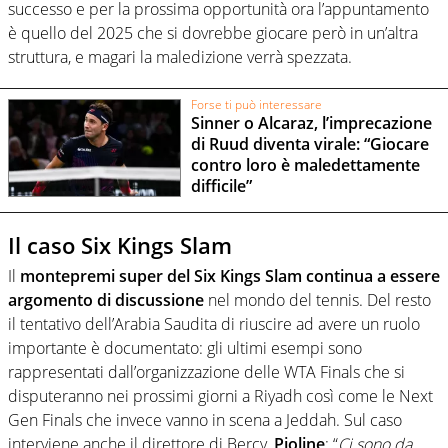
successo e per la prossima opportunità ora l’appuntamento
è quello del 2025 che si dovrebbe giocare però in un’altra
struttura, e magari la maledizione verrà spezzata.
Forse ti può interessare
Sinner o Alcaraz, l’imprecazione
di Ruud diventa virale: “Giocare
contro loro è maledettamente
difficile”
Il caso Six Kings Slam
Il
montepremi super del Six Kings Slam continua a essere
argomento di discussione
nel mondo del tennis. Del resto
il tentativo dell’Arabia Saudita di riuscire ad avere un ruolo
importante è documentato: gli ultimi esempi sono
rappresentati dall’organizzazione delle WTA Finals che si
disputeranno nei prossimi giorni a Riyadh così come le Next
Gen Finals che invece vanno in scena a Jeddah. Sul caso
interviene anche il direttore di Bercy,
Pioline
: “
Ci sono da