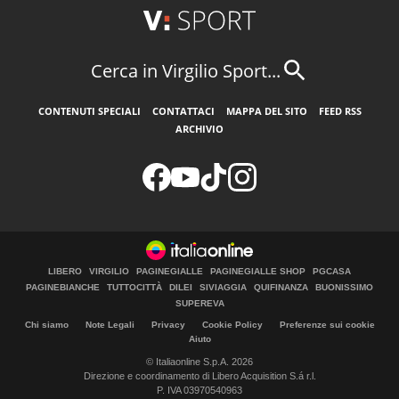
Cerca in Virgilio Sport...
CONTENUTI SPECIALI
CONTATTACI
MAPPA DEL SITO
FEED RSS
ARCHIVIO
LIBERO
VIRGILIO
PAGINEGIALLE
PAGINEGIALLE SHOP
PGCASA
PAGINEBIANCHE
TUTTOCITTÀ
DILEI
SIVIAGGIA
QUIFINANZA
BUONISSIMO
SUPEREVA
Chi siamo
Note Legali
Privacy
Cookie Policy
Preferenze sui cookie
Aiuto
© Italiaonline S.p.A. 2026
Direzione e coordinamento di Libero Acquisition S.á r.l.
P. IVA 03970540963