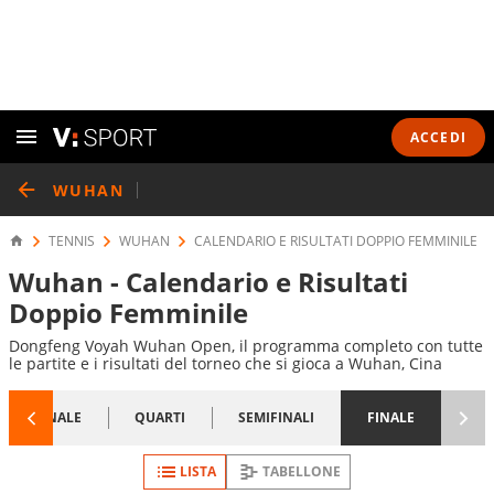
ACCEDI
WUHAN
TENNIS
WUHAN
CALENDARIO E RISULTATI DOPPIO FEMMINILE
Wuhan - Calendario e Risultati
Doppio Femminile
Dongfeng Voyah Wuhan Open, il programma completo con tutte
le partite e i risultati del torneo che si gioca a Wuhan, Cina
1/8 FINALE
QUARTI
SEMIFINALI
FINALE
LISTA
TABELLONE