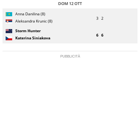
DOM 12 OTT
Giocatore
Turno
Anna Danilina (8)
(posizione
Stato
Nazionalità
Punteggio
di
3
2
testa di
partita
Aleksandra Krunic (8)
servizio
serie)
Storm Hunter
6
6
Katerina Siniakova